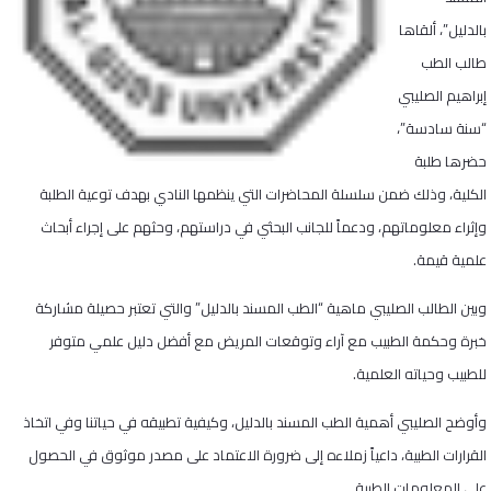
بالدليل”، ألقاها
طالب الطب
إبراهيم الصليبي
“سنة سادسة”،
حضرها طلبة
الكلية، وذلك ضمن سلسلة المحاضرات التي ينظمها النادي بهدف توعية الطلبة
وإثراء معلوماتهم، ودعماً للجانب البحثي في دراستهم، وحثهم على إجراء أبحاث
علمية قيمة.
وبين الطالب الصليبي ماهية “الطب المسند بالدليل” والتي تعتبر حصيلة مشاركة
خبرة وحكمة الطبيب مع آراء وتوقعات المريض مع أفضل دليل علمي متوفر
للطبيب وحياته العلمية.
وأوضح الصليبي أهمية الطب المسند بالدليل، وكيفية تطبيقه في حياتنا وفي اتخاذ
القرارات الطبية، داعياً زملاءه إلى ضرورة الاعتماد على مصدر موثوق في الحصول
على المعلومات الطبية.