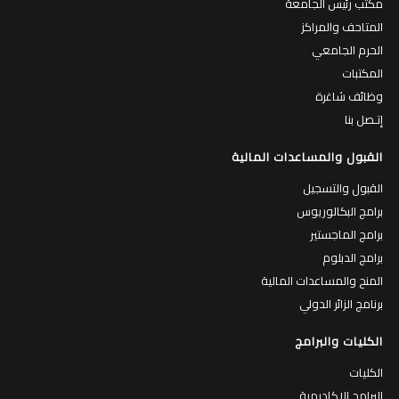
مكتب رئيس الجامعة
المتاحف والمراكز
الحرم الجامعي
المكتبات
وظائف شاغرة
إتـصل بنا
القبول والمساعدات المالية
القبول والتسجيل
برامج البكالوريوس
برامج الماجستير
برامج الدبلوم
المنح والمساعدات المالية
برنامج الزائر الدولي
الكليات والبرامج
الكليات
البرامج الاكاديمية