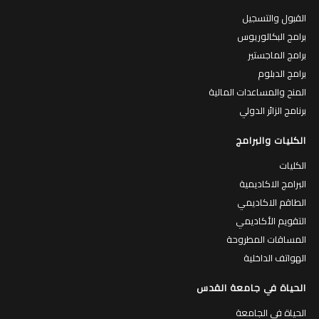
القبول والتسجيل
برامج البكالوريوس
برامج الماجستير
برامج الدبلوم
المنح والمساعدات المالية
برنامج الزائر الدولي
الكليات والبرامج
الكليات
البرامج الاكاديمية
الطاقم الاكاديمي
التقويم الأكاديمي
المساقات المطروحة
الهواتف الداخلية
الحياة في جامعة القدس
الحياة في الجامعة