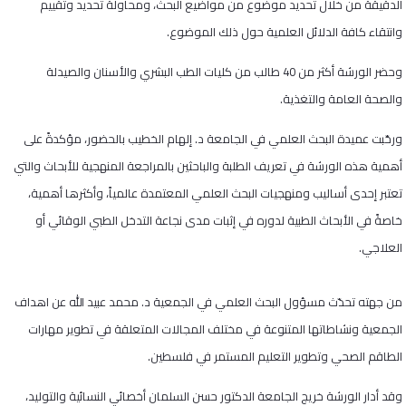
الدقيقة من خلال تحديد موضوع من مواضيع البحث، ومحاولة تحديد وتقييم
وانتقاء كافة الدلائل العلمية حول ذلك الموضوع.
وحضر الورشة أكثر من 40 طالب من كليات الطب البشري والأسنان والصيدلة
والصحة العامة والتغذية.
ورحّبت عميدة البحث العلمي في الجامعة د. إلهام الخطيب بالحضور، مؤكدةً على
أهمية هذه الورشة في تعريف الطلبة والباحثين بالمراجعة المنهجية للأبحاث والتي
تعتبر إحدى أساليب ومنهجيات البحث العلمي المعتمدة عالمياً، وأكثرها أهمية،
خاصةً في الأبحاث الطبية لدوره في إثبات مدى نجاعة التدخل الطبي الوقائي أو
العلاجي.
من جهته تحدّث مسؤول البحث العلمي في الجمعية د. محمد عبيد الله عن اهداف
الجمعية ونشاطاتها المتنوعة في مختلف المجالات المتعلقة في تطوير مهارات
الطاقم الصحي وتطوير التعليم المستمر في فلسطين.
وقد أدار الورشة خريج الجامعة الدكتور حسن السلمان أخصائي النسائية والتوليد،