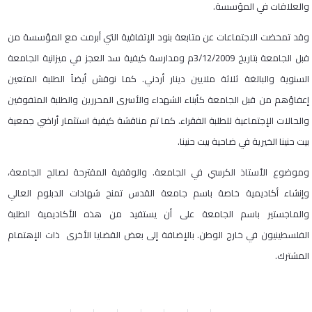
والعلاقات في المؤسسة.
وقد تمخضت الاجتماعات عن متابعة بنود الإتفاقية التي أبرمت مع المؤسسة من
قبل الجامعة بتاريخ 3/12/2009م ومدارسة كيفية سد العجز في ميزانية الجامعة
السنوية والبالغة ثلاثة ملايين دينار أردني. كما نوقش أيضاً الطلبة المتعين
إعفاؤهم من قبل الجامعة كأبناء الشهداء والأسرى المحررين والطلبة المتفوقين
والحالات الإجتماعية للطلبة الفقراء. كما تم مناقشة كيفية استثمار أراضي جمعية
بيت حنينا الخيرية في ضاحية بيت حنينا.
وموضوع الأستاذ الكرسي في الجامعة. والوقفية المقترحة لصالح الجامعة،
وإنشاء أكاديمية خاصة باسم جامعة القدس تمنح شهادات الدبلوم العالي
والماجستير باسم الجامعة على أن يستفيد من هذه الأكاديمية الطلبة
الفلسطينيون في خارج الوطن. بالإضافة إلى بعض القضايا الأخرى ذات الإهتمام
المشترك.