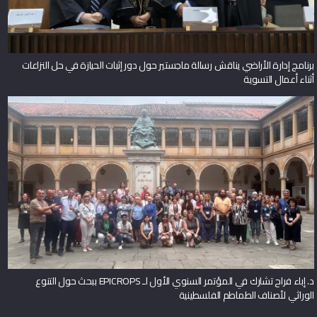
برنامج إدارة الأراضي يناقش رسالة ماجستير حول دور إثبات الحيازة في حل النزاعات
أثناء أعمال التسوية
د. إباء فراح تشارك في المؤتمر السنوي الأول لـ EPICROPS ببحث حول التنوع
الوراثي لأصناف الطماطم الفلسطينية