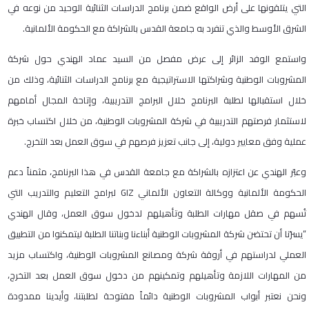
التي يتلقونها على أرض الواقع ضمن برنامج الدراسات الثنائية الوحيد من نوعه في
الشرق الأوسط والذي تنفرد به جامعة القدس بالشراكة مع الحكومة الألمانية.
واستمع الوفد الزائر إلى عرض مفصل من السيد عماد الهندي حول شركة
المشروبات الوطنية وشراكتها الاستراتيجية مع برنامج الدراسات الثنائية، وذلك من
خلال استقبالها لطلبة البرنامج خلال البرامج التدريبية، وإتاحة المجال أمامهم
لاستثمار فرصتهم التدريبية في شركة المشروبات الوطنية، من خلال اكتساب خبرة
عملية وفق معايير دولية، إلى جانب تعزيز فرصهم في سوق العمل بعد التخرج.
وعبّر الهندي عن اعتزازه بالشراكة مع جامعة القدس في هذا البرنامج، مثمناً دعم
الحكومة الألمانية ووكالة التعاون الألماني GIZ لبرامج التعليم والتدريب التي
تُسهم في صقل مهارات الطلبة وتأهيلهم لدخول سوق العمل، وقال الهندي
“يسرّنا أن تحتضن شركة المشروبات الوطنية أبناءنا وبناتنا الطلبة ليتمكنوا من التطبيق
العملي لدراستهم في أروقة شركة ومصانع المشروبات الوطنية، واكتساب مزيد
من المهارات اللازمة وتأهيلهم وتمكينهم من دخول سوق العمل بعد التخرج،
ونحن نعتبر أبواب المشروبات الوطنية دائماً مفتوحة لطلبتنا، وأيدينا ممدودة