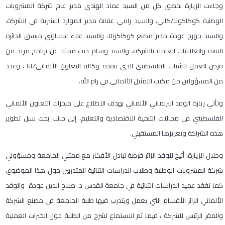
وجاءت الزيارة بحضور كل من السيد عماد الهندي مدير عام شركة المشروبات
الوطنية كوكاكولا/كابي، والسيد رامي عفانة مدير الموارد البشرية في الشركة،
والسيد جورج عودة مدير مصنع كوكاكولا، والسيد علاء عيساوي منسق الدائرة
الفنية والعلاقات العامة بالشركة، والسيد وسام ذيب ممثلا عن برنامج مزيد من
فرص العمل للشباب الفلسطيني الذي تنفذه وكالة التعاون الألمانيGIZ ، وعدد
من المسؤولين من مكتب التمثيل الألماني في رام الله.
وتأتي زيارة الوفد البرلماني الألماني بهدف الاطلاع على منجزات التعاون الألماني
الفلسطيني في مجالات التنمية الاقتصادية والتعليم، إلى جانب بحث سبل تطوير
هذه الشراكة وتعزيزها المستقبلي.
وخلال الزيارة، أتيح للوفد الزائر فرصة تبادل الأفكار مع ممثلي الجامعة ومسؤولي
شركة المشروبات الوطنية وطلاب الدراسات الثنائية المتدربين حول هذا الموضوع،
كما تفقد عميد الدراسات الثنائية في جامعة القدس د. صلاح الدين عودة والوفد
الألماني الزائر الأقسام التي يعمل ويتدرب فيها طلبة الجامعة في مصنع الشركة
والمقر الرئيس للشركة ، فيما تم الاستماع لشرح من الطلبة حول الخبرات العملية