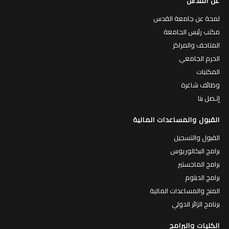
عن القدس
لمحة عن جامعة القدس
مكتب رئيس الجامعة
المتاحف والمراكز
الحرم الجامعي
المكتبات
وظائف شاغرة
إتـصل بنا
القبول والمساعدات المالية
القبول والتسجيل
برامج البكالوريوس
برامج الماجستير
برامج الدبلوم
المنح والمساعدات المالية
برنامج الزائر الدولي
الكليات والبرامج