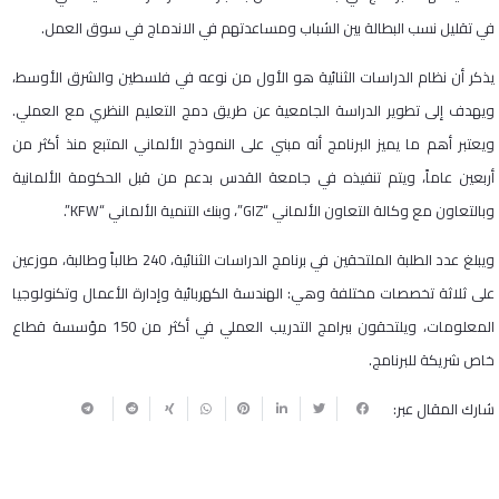
في تقليل نسب البطالة بين الشباب ومساعدتهم في الاندماج في سوق العمل.
يذكر أن نظام الدراسات الثنائية هو الأول من نوعه في فلسطين والشرق الأوسط،
ويهدف إلى تطوير الدراسة الجامعية عن طريق دمج التعليم النظري مع العملي.
ويعتبر أهم ما يميز البرنامج أنه مبني على النموذج الألماني المتبع منذ أكثر من
أربعين عاماً، ويتم تنفيذه في جامعة القدس بدعم من قبل الحكومة الألمانية
وبالتعاون مع وكالة التعاون الألماني “GIZ”، وبنك التنمية الألماني “KFW”.
ويبلغ عدد الطلبة الملتحقين في برنامج الدراسات الثنائية، 240 طالباً وطالبة، موزعين
على ثلاثة تخصصات مختلفة وهي: الهندسة الكهربائية وإدارة الأعمال وتكنولوجيا
المعلومات، ويلتحقون ببرامج التدريب العملي في أكثر من 150 مؤسسة قطاع
خاص شريكة للبرنامج.
شارك المقال عبر: