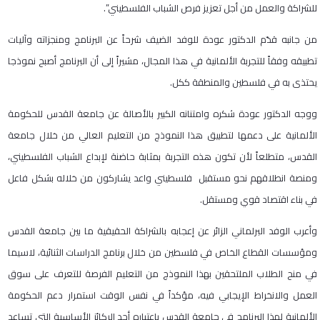
للشراكة والعمل من أجل تعزيز فرص الشباب الفلسطيني”.
من جانبه قدّم الدكتور عودة للوفد الضيف شرحاً عن البرنامج ومنجزاته وآليات
تطبيقه وفقاً للتجربة الألمانية في هذا المجال، مشيراً إلى أن البرنامج أصبح نموذجا
يحتذى به في فلسطين والمنطقة ككل.
ووجه الدكتور عودة شكره وامتنانه الكبير بالأصالة عن جامعة القدس للحكومة
الألمانية على دعمها لتطبيق هذا النموذج من التعليم العالي من خلال جامعة
القدس، متطلعاً لأن تكون هذه التجربة بمثابة حاضنة لإبداع الشباب الفلسطيني،
ومنصة انطلاقهم نحو مستقبل فلسطيني واعد يشاركون من خلاله بشكل فاعل
في بناء اقتصاد قوي ومستقل.
وأعرب الوفد البرلماني الزائر عن إعجابه بالشراكة الحقيقية ما بين جامعة القدس
ومؤسسات القطاع الخاص في فلسطين من خلال برنامج الدراسات الثنائية، لاسيما
في منح الطلاب الملتحقين بهذا النموذج من التعليم الفرصة للتعرف على سوق
العمل والانخراط الإيجابي فيه، مؤكداً في نفس الوقت استمرار دعم الحكومة
الألمانية لهذا البرنامج في جامعة القدس باعتباره أحد الركائز الأساسية التي تساعد