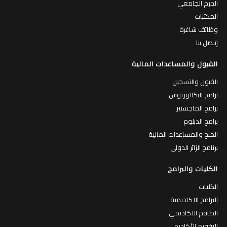
الحرم الجامعي
المكتبات
وظائف شاغرة
إتـصل بنا
القبول والمساعدات المالية
القبول والتسجيل
برامج البكالوريوس
برامج الماجستير
برامج الدبلوم
المنح والمساعدات المالية
برنامج الزائر الدولي
الكليات والبرامج
الكليات
البرامج الاكاديمية
الطاقم الاكاديمي
التقويم الأكاديمي