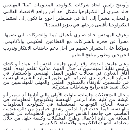
وأوضح رئيس اتحاد شركات تكنولوجيا المعلومات “بيتا” المهندس
خالد صبري أن التكنولوجيا تشكل أحد أهم روافع الاقتصاد العالمي
والمحلي، مشيراً إلى “أننا في فلسطين أحوج ما نكون إلى استثمار
التكنولوجيا بأقصى درجاتها في تعزيز اقتصادنا”.
وعرف المهندس خالد صبري بأعمال “بيتا” والشركات التي تضمها،
معبراً عن فخره بالشراكات مع القطاعين الحكومي والأكاديمي،
ومؤكداً على استمرار عملهم من أجل دعم حاضنات الابتكار وتدريب
الخريجين وتطوير مناهج التعليم.
وة
وعلى هامش الند
، وقع رئيس جامعة القدس أ.د. عماد أبو كشك
ورئيس نقابة المهندسين د. جلال الدبيك مذكرة تفاهم تهدف لفتح
آفاق التعاون في مجالات تطوير العمل الهندسي والاستثمار في
الموارد المتوفرة لدى الطرفين في تطوير الموارد البشرية الهندسية
في فلسطين، للارتقاء بالمستوى العلمي والمهني للمهندسيين من
خلال تنفيذ عدة برامج ونشاطات مشتركة.
وة
وتخلل الند
ثلاث جلسات، تناولت الأولى والتي أدارها أ.د. سمير أبو
عيشة من كلية نجاد الزعني للهندسة وتكنولوجيا المعلومات في
جامعة النجاح، التوجهات المستقبلية في تكنولوجيا المعلومات
والهندسة، فيما تحدث فيها الدكتور رشدي حمامرة من دائرة هندسة
الحاسب في جامعة القدس حول دور أمن المعلومات في تطوير
العلاقة بين ادارة الأعمال وطرح المشكلات وكيفية حلها، من خلال
مصادقة الشهادة الالكترونية والامضاء الالكتروني.