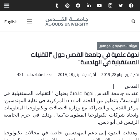
English
الهيئة الاكاديمية والموظفين
ندوة علمية في جامعة القدس حول “التقنيات
المستقبلية في الهندسة”
نشر بتاريخ
يناير 28, 2019
آخر تحديث
يناير 28, 2019
عدد المشاهدات:
421
القدس |
ندوة
علمية
عقدت جامعة القدس
بعنوان “التقنيات المستقبلية في
علمية
الهندسة”، بتنظيم من اللجنة ال
المركزية في نقابة المهندسين-
مركز القدس، وبالشراكة مع وزارة الاتصالات وتكنولوجيا المعلومات
واتحاد شركات تكنولوجيا المعلومات”بيتا”، وذلك في حرم الجامعة
الرئيس في أبو ديس.
وهدفت الندوة إلى دعم المهندسين خاصة في مجالات تكنولوجيا
المعلومات والاتصالات، ومساعدتهم للاستفادة من تكنولوجيا