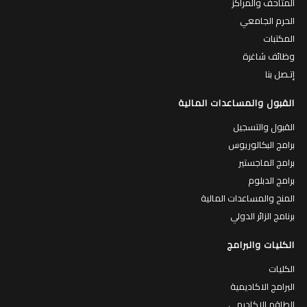
المتاحف والمراكز
الحرم الجامعي
المكتبات
وظائف شاغرة
إتـصل بنا
القبول والمساعدات المالية
القبول والتسجيل
برامج البكالوريوس
برامج الماجستير
برامج الدبلوم
المنح والمساعدات المالية
برنامج الزائر الدولي
الكليات والبرامج
الكليات
البرامج الاكاديمية
الطاقم الاكاديمي