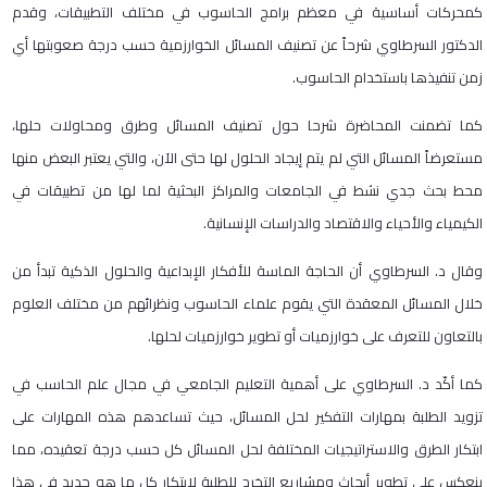
كمحركات أساسية في معظم برامج الحاسوب في مختلف التطبيقات، وقدم
الدكتور السرطاوي شرحاً عن تصنيف المسائل الخوارزمية حسب درجة صعوبتها أي
زمن تنفيذها باستخدام الحاسوب.
كما تضمنت المحاضرة شرحا حول تصنيف المسائل وطرق ومحاولات حلها،
مستعرضاً المسائل التي لم يتم إيجاد الحلول لها حتى الآن، والتي يعتبر البعض منها
محط بحث جدي نشط في الجامعات والمراكز البحثية لما لها من تطبيقات في
الكيمياء والأحياء والاقتصاد والدراسات الإنسانية.
وقال د. السرطاوي أن الحاجة الماسة للأفكار الإبداعية والحلول الذكية تبدأ من
خلال المسائل المعقدة التي يقوم علماء الحاسوب ونظرائهم من مختلف العلوم
بالتعاون للتعرف على خوارزميات أو تطوير خوارزميات لحلها.
كما أكّد د. السرطاوي على أهمية التعليم الجامعي في مجال علم الحاسب في
تزويد الطلبة بمهارات التفكير لحل المسائل، حيث تساعدهم هذه المهارات على
ابتكار الطرق والاستراتيجيات المختلفة لحل المسائل كل حسب درجة تعقيده، مما
ينعكس على تطوير أبحاث ومشاريع التخرج للطلبة لابتكار كل ما هو جديد في هذا