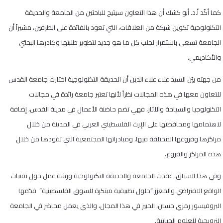
كما أكّد أ.د. أبو كشك أن هذا التعاون سيتيح للباحثين من الجامعة والحديقة
التكنولوجية تكوين شبكة من العلاقات، التي تعود بالفائدة على الطرفين، مشيراً أن
الجامعة تسعى باستمرار لجلب كل ما هو جديد لتطوير طلبتها وكادرها البحثي
والأكاديمي.
من جهته بيّن السيد علاء علاء الدين أن الحديقة التكنولوجية اختارت جامعة القدس
للتعاون معها في هذه المجالات نظراً لأنها تعتبر جامعة رائدة في مجالات
التكنولوجيا والسياحة والآثار، فهي تضم حاضنة الأعمال في مدينة القدس، إضافة
لاهتمامها ومحافظتها على الإرث الفلسطيني العربي في المدينة من خلال
مراكزها وفروعها المختلفة فيها، ومبادراتها المجتمعية التي تقودها من خلال
هذه المراكز والفروع.
وفي هذا السياق، عقدت الجامعة والحديقة التكنولوجية ورشة عمل حول تقنيات
الواقع الافتراضي والمعزز “حلول تطبيقية مبتكرة للسوق الفلسطينية” قدّمها
البروفيسور رمزي حسان، الخبير في هذا المجال، والذي يعمل محاضر في الجامعة
النرويجية للعلوم الحياتية.