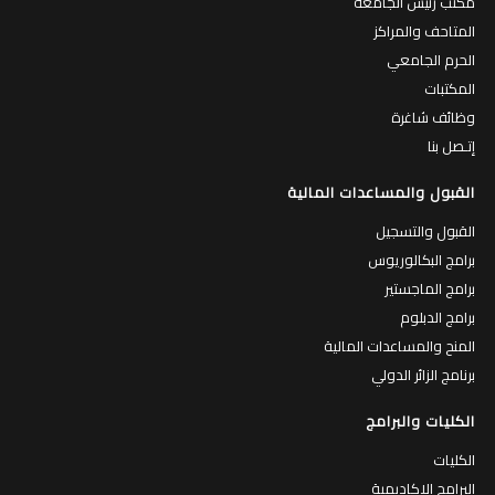
مكتب رئيس الجامعة
المتاحف والمراكز
الحرم الجامعي
المكتبات
وظائف شاغرة
إتـصل بنا
القبول والمساعدات المالية
القبول والتسجيل
برامج البكالوريوس
برامج الماجستير
برامج الدبلوم
المنح والمساعدات المالية
برنامج الزائر الدولي
الكليات والبرامج
الكليات
البرامج الاكاديمية