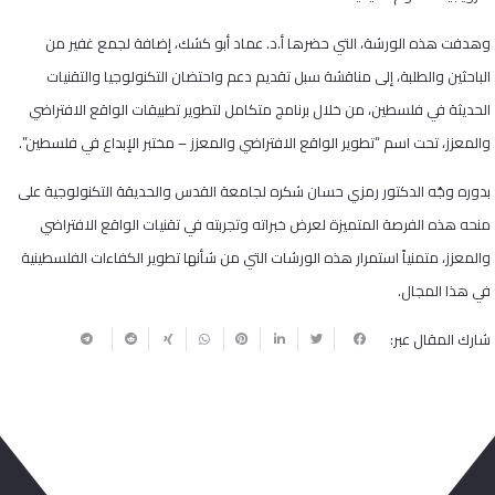
وهدفت هذه الورشة، التي حضرها أ.د. عماد أبو كشك، إضافة لجمع غفير من
الباحثين والطلبة، إلى مناقشة سبل تقديم دعم واحتضان التكنولوجيا والتقنيات
الحديثة في فلسطين، من خلال برنامج متكامل لتطوير تطبيقات الواقع الافتراضي
والمعزز، تحت اسم “تطوير الواقع الافتراضي والمعزز – مختبر الإبداع في فلسطين”.
بدوره وجّه الدكتور رمزي حسان شكره لجامعة القدس والحديقة التكنولوجية على
منحه هذه الفرصة المتميزة لعرض خبراته وتجربته في تقنيات الواقع الافتراضي
والمعزز، متمنياً استمرار هذه الورشات التي من شأنها تطوير الكفاءات الفلسطينية
في هذا المجال.
شارك المقال عبر: