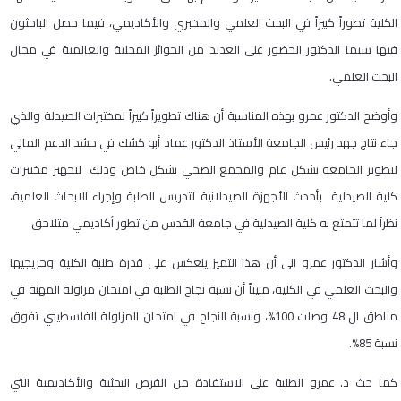
الكلية تطوراً كبيراً في البحث العلمي والمخبري والأكاديمي، فيما حصل الباحثون
فيها سيما الدكتور الخضور على العديد من الجوائز المحلية والعالمية في مجال
البحث العلمي.
وأوضح الدكتور عمرو بهذه المناسبة أن هناك تطويراً كبيراً لمختبرات الصيدلة والذي
جاء نتاج جهد رئيس الجامعة الأستاذ الدكتور عماد أبو كشك في حشد الدعم المالي
لتطوير الجامعة بشكل عام والمجمع الصحي بشكل خاص وذلك لتجهيز مختبرات
كلية الصيدلية بأحدث الأجهزة الصيدلانية لتدريس الطلبة وإجراء الابحاث العلمية،
نظراً لما تتمتع به كلية الصيدلية في جامعة القدس من تطور أكاديمي متلاحق.
وأشار الدكتور عمرو الى أن هذا التميز ينعكس على قدرة طلبة الكلية وخريجيها
والبحث العلمي في الكلية، مبيناً أن نسبة نجاح الطلبة في امتحان مزاولة المهنة في
مناطق ال 48 وصلت 100%، ونسبة النجاح في امتحان المزاولة الفلسطيني تفوق
نسبة 85%.
كما حث د. عمرو الطلبة على الاستفادة من الفرص البحثية والأكاديمية التي