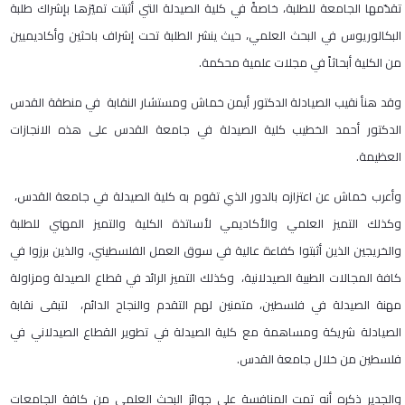
تقدّمها الجامعة للطلبة، خاصةً في كلية الصيدلة التي أثبتت تميّزها بإشراك طلبة
البكالوريوس في البحث العلمي، حيث ينشر الطلبة تحت إشراف باحثين وأكاديميين
من الكلية أبحاثاً في مجلات علمية محكمة.
وقد هنأ نقيب الصيادلة الدكتور أيمن خماش ومستشار النقابة في منطقة القدس
الدكتور أحمد الخطيب كلية الصيدلة في جامعة القدس على هذه الانجازات
العظيمة.
وأعرب خماش عن اعتزازه بالدور الذي تقوم به كلية الصيدلة في جامعة القدس،
وكذلك التميز العلمي والأكاديمي لأساتذة الكلية والتميز المهني للطلبة
والخريجين الذين أثبتوا كفاءة عالية في سوق العمل الفلسطيني، والذين برزوا في
كافة المجالات الطبية الصيدلانية، وكذلك التميز الرائد في قطاع الصيدلة ومزاولة
مهنة الصيدلة في فلسطين، متمنين لهم التقدم والنجاح الدائم، لتبقى نقابة
الصيادلة شريكة ومساهمة مع كلية الصيدلة في تطوير القطاع الصيدلاني في
فلسطين من خلال جامعة القدس.
والجدير ذكره أنه تمت المنافسة على جوائز البحث العلمي من كافة الجامعات