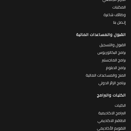
المكتبات
وظائف شاغرة
إتـصل بنا
القبول والمساعدات المالية
القبول والتسجيل
برامج البكالوريوس
برامج الماجستير
برامج الدبلوم
المنح والمساعدات المالية
برنامج الزائر الدولي
الكليات والبرامج
الكليات
البرامج الاكاديمية
الطاقم الاكاديمي
التقويم الأكاديمي