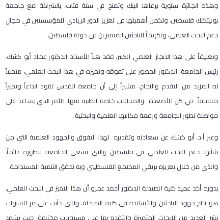
وهذه الجائزة سنوية يرعاها البنك وتمنح في ستة فئات، بالشراكة مع جامعة
بوليتكنك فلسطين، وتكمن أهميتها في تعزيز الدور الريادي للمؤسستين في مجال
دعم البحث العلمي، وتكريماً للباحثين المتميزين في دولة فلسطين.
وتعليقاً على هذا الانجاز العلمي الكبير، فقد هنأ الأستاذ الدكتور عماد أبو كشك،
رئيس الجامعة، الدكتور الخضور على تفوقه وتميزه في هذا البحث العلمي، متمنياً
له المزيد من التقدم والنجاح، مشيراً إلى أن جامعة القدس تقود ابداعاً وتميزاً
متلاحقاً في كل الأصعدة والمجالات خاصة الطبية منها، الأمر الذي يساعد على
مواصلة تطور الجامعة ورفعة مكانتها العلمية والبحثية.
وعبر أ.د. أبو كشك عن سعادته وتقديره لهذا التفوق والجهود العلمية التي من
شأنها دعم البحث العلمي في فلسطين والتي تسعى الجامعة لتطوره دائماً،
والذي من خلال تعزيزه يرتقي المجتمع الفلسطيني وبه نحقق التنمية المستدامة.
بدوره أكد عميد كلية الصيدلة الدكتور أحمد عمرو أن هذا التميز في البحث العلمي،
هو نتاج جهود الباحثين والأساتذة في كلية الصيدلة، والتي دأبت على مر السنوات
نشر العديد من الابحاث المتميزة والتقدم بها على مستويات مختلفة، حيث تشهد