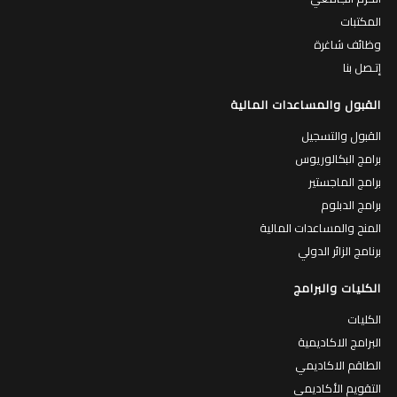
المكتبات
وظائف شاغرة
إتـصل بنا
القبول والمساعدات المالية
القبول والتسجيل
برامج البكالوريوس
برامج الماجستير
برامج الدبلوم
المنح والمساعدات المالية
برنامج الزائر الدولي
الكليات والبرامج
الكليات
البرامج الاكاديمية
الطاقم الاكاديمي
التقويم الأكاديمي