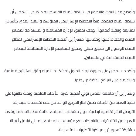
وأوضح مدير البحث والتطوير في سلطة المياه الفلسطينية د. صبحي سمحان أن
سلطة المياه اعتمدت مبدأ التخطيط الإستراتيجي المتوسط والبعيد المدى كأساس
لمتابعة وتنفيذ أعمالها ، بهدف تحقيق الإدارة المتكاملة والمستدامة لمصادر
المياه والحفاظ عليها وحمايتها، مشيراً إلى أهمية التخطيط الإستراتيجي لقطاع
المياه للوصول الى تطبيق فعلي ودقيق لمفاهيم الإدارة المتكاملة لمصادر
المياه المستدامة في فلسطين.
وأكد د. سمحان على ضرورة ايجاد الحلول لمشكلات المياه وفق استراتيجية علمية،
والاعتماد على البرامج الذكية في حلها.
ويشار إلى أن جامعة القدس تولي أهمية كبيرة للأبحاث العلمية وتحث طلبتها على
تنفيذ العديد من الأبحاث ضمن اطار الفريق الواحد من عدة تخصصات بحيث يتم
التوصل لنتائج تكاملية ابداعية حول مشكلات المجتمع بكافة قطاعاته، كما وقعت
العديد من الاتفاقيات والشراكات مع مؤسسات المجتمع المحلي تشمل أعمالا
مشتركة تسهم في مواكبة التطورات المتسارعة.