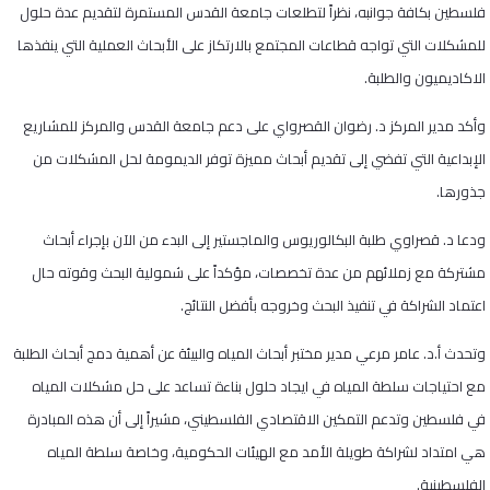
فلسطين بكافة جوانبه، نظراً لتطلعات جامعة القدس المستمرة لتقديم عدة حلول
للمشكلات التي تواجه قطاعات المجتمع بالارتكاز على الأبحاث العملية التي ينفذها
الاكاديميون والطلبة.
وأكد مدير المركز د. رضوان القصرواي على دعم جامعة القدس والمركز للمشاريع
الإبداعية التي تفضي إلى تقديم أبحاث مميزة توفر الديمومة لحل المشكلات من
جذورها.
ودعا د. قصراوي طلبة البكالوريوس والماجستير إلى البدء من الآن بإجراء أبحاث
مشتركة مع زملائهم من عدة تخصصات، مؤكداً على شمولية البحث وقوته حال
اعتماد الشراكة في تنفيذ البحث وخروجه بأفضل النتائج.
وتحدث أ.د. عامر مرعي مدير مختبر أبحاث المياه والبيئة عن أهمية دمج أبحاث الطلبة
مع احتياجات سلطة المياه في ايجاد حلول بناءة تساعد على حل مشكلات المياه
في فلسطين وتدعم التمكين الاقتصادي الفلسطيني، مشيراً إلى أن هذه المبادرة
هي امتداد لشراكة طويلة الأمد مع الهيئات الحكومية، وخاصة سلطة المياه
الفلسطينية.