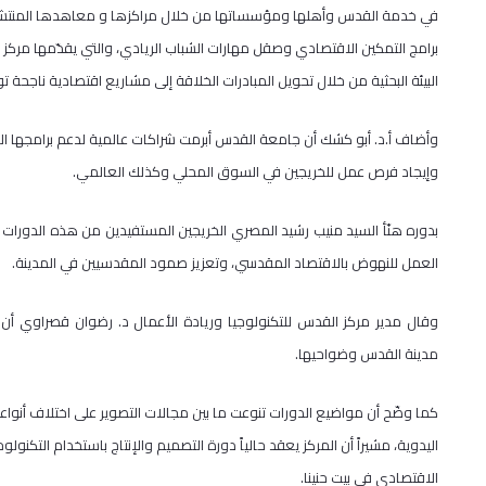
في خدمة القدس وأهلها ومؤسساتها من خلال مراكزها و معاهدها المنتش
برامج التمكين الاقتصادي وصقل مهارات الشباب الريادي، والتي يقدّمها مركز
البيئة البحثية من خلال تحويل المبادرات الخلاقة إلى مشاريع اقتصادية نا
وأضاف أ.د. أبو كشك أن جامعة القدس أبرمت شراكات عالمية لدعم برامجها 
وإيجاد فرص عمل للخريجين في السوق المحلي وكذلك العالمي.
بدوره هنّأ السيد منيب رشيد المصري الخريجين المستفيدين من هذه الدور
العمل للنهوض بالاقتصاد المقدسي، وتعزيز صمود المقدسيين في المدينة.
وقال مدير مركز القدس للتكنولوجيا وريادة الأعمال د. رضوان قصراوي أن 
مدينة القدس وضواحيها.
كما وضّح أن مواضيع الدورات تنوعت ما بين مجالات التصوير على اختلاف أنواع
اليدوية، مشيراً أن المركز يعقد حالياً دورة التصميم والإنتاج باستخدام التك
الاقتصادي في بيت حنينا.