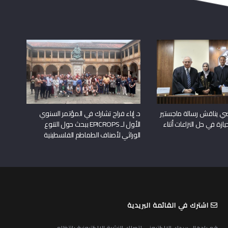
راضي يناقش رسالة ماجستير
د. إباء فراح تشارك في المؤتمر السنوي
يازة في حل النزاعات أثناء
الأول لـ EPICROPS ببحث حول التنوع
الوراثي لأصناف الطماطم الفلسطينية
اشترك في القائمة البريدية