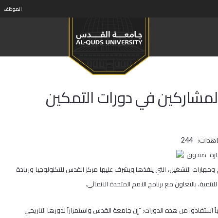
الموظف
لمشاركين في دورات التمكين
اهدات:
244
ارة صندوق
هارات التشغيل، التي ينفذها ويشرف عليها مركز القدس للتكنولوجيا وريادة
مية، بالتعاون مع برنامج الامم المتحدة الانمائي.
كلمته خلال توزيع الشهادات لأكثر من 60 طالباً مقدسياً استفادوا من هذه الدورات: “إن جامعة القدس واستمراراً لدورها التاريخي