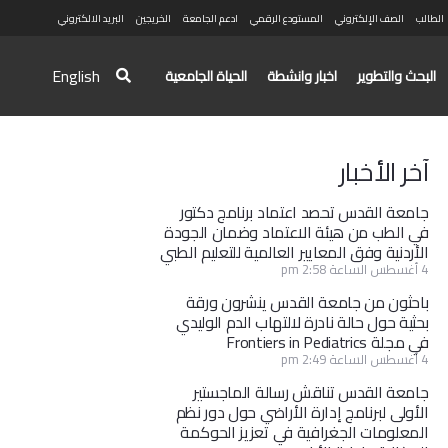
الطالب
الصف الإلكتروني
المستودع الرقمي
ادعم الجامعة
الخريجين
البريد الالكتروني
English
البحث والتطوير
اخبار وانشطة
الحياة الجامعية
آخر الأخبار
جامعة القدس تحصد اعتماد برنامج دكتور
في الطب من هيئة الاعتماد وضمان الجودة
الأردنية وفق المعايير العالمية للتعليم الطبي
4 أغسطس الساعة 2:58 pm
باحثون من جامعة القدس ينشرون ورقة
بحثية حول حالة نادرة لالتهاب الدم الوليدي
في مجلة Frontiers in Pediatrics
4 أغسطس الساعة 2:49 pm
جامعة القدس تناقش رسالة الماجستير
الأولى لبرنامج إدارة الأراضي حول دور نظم
المعلومات الجغرافية في تعزيز الحوكمة