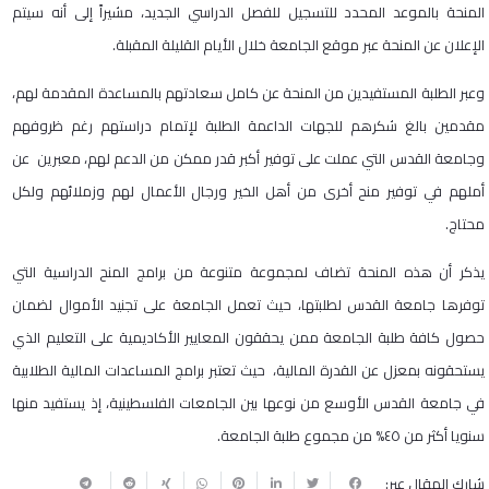
المنحة بالموعد المحدد للتسجيل للفصل الدراسي الجديد، مشيراً إلى أنه سيتم
الإعلان عن المنحة عبر موقع الجامعة خلال الأيام القليلة المقبلة.
وعبر الطلبة المستفيدين من المنحة عن كامل سعادتهم بالمساعدة المقدمة لهم،
مقدمين بالغ شكرهم للجهات الداعمة الطلبة لإتمام دراستهم رغم ظروفهم
وجامعة القدس التي عملت على توفير أكبر قدر ممكن من الدعم لهم، معبرين عن
أملهم في توفير منح أخرى من أهل الخير ورجال الأعمال لهم وزملائهم ولكل
محتاج.
يذكر أن هذه المنحة تضاف لمجموعة متنوعة من برامج المنح الدراسية التي
توفرها جامعة القدس لطلبتها، حيث تعمل الجامعة على تجنيد الأموال لضمان
حصول كافة طلبة الجامعة ممن يحققون المعايير الأكاديمية على التعليم الذي
يستحقونه بمعزل عن القدرة المالية، حيث تعتبر برامج المساعدات المالية الطلابية
في جامعة القدس الأوسع من نوعها بين الجامعات الفلسطينية، إذ يستفيد منها
سنويا أكثر من ٤٥% من مجموع طلبة الجامعة.
شارك المقال عبر: