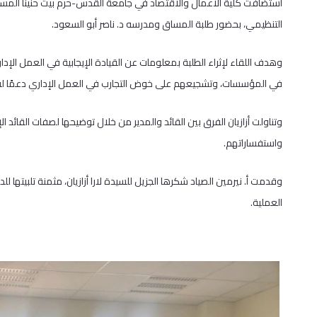
استضافت كلية الأعمال والاقتصاد في جامعة القدس-حرم بيت حنينا المستشا
التنظيمي، بحضور طلبة المساق ومدرسه د. ناصر أبو السعود.
وهدف اللقاء لإثراء الطلبة بمعلومات عن القيادة الإيجابية في العمل الإدار
في المؤسسات، وتشجيعهم على خوض التجارب في العمل الإداري دعمًا لفكر 
وتناولت أزازيان الفرق بين القائد والمدير من خلال توضيحها لصفات القائد ال
واستفساراتهم.
وقدمت أ. نيرمين الصياد شكرها الجزيل للسيدة لارا أزازيان، مثمنة تلبيتها 
العملية.