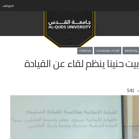
الموظف
 والاقتصاد
لقاءات واجتماعات
محاضرات
يت حنينا ينظم لقاء عن القيادة
541