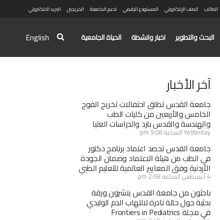
الطالب
الصف الإلكتروني
المستودع الرقمي
ادعم الجامعة
الخريجين
البريد الالكتروني
English
البحث والتطوير
اخبار وانشطة
الحياة الجامعية
آخر الأخبار
جامعة القدس تطلق احتفالات تخريج الفوج
الخامس والأربعين من كليات الطب
والهندسة والقدس بارد والدراسات العليا
Yesterday الساعة 9:08 pm
جامعة القدس تحصد اعتماد برنامج دكتور
في الطب من هيئة الاعتماد وضمان الجودة
الأردنية وفق المعايير العالمية للتعليم الطبي
4 أغسطس الساعة 2:58 pm
باحثون من جامعة القدس ينشرون ورقة
بحثية حول حالة نادرة لالتهاب الدم الوليدي
في مجلة Frontiers in Pediatrics