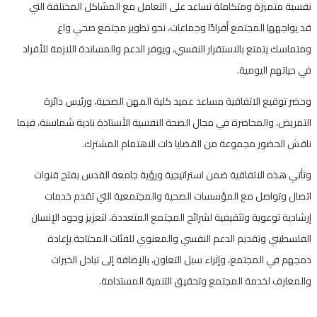
نفسية متميزة ومتكاملة تساعد على التعامل مع المشاكل المختلفة التي
قد يواجهها المجتمع أفرادًا وجماعات، نحو تطوير مجتمع صحي واع
ومتماسك يتمتع بالاستقرار النفسي، ويوفر الدعم والمساندة اللازمة للأفراد
في حياتهم اليومية.
وحضر توقيع الاتفاقية مساعد عميد كلية المهن الصحية، ورئيس دائرة
التمريض، والمحاضرة في مجال الصحة النفسية الأستاذة نادية شماسنة، فيما
ناقش الحضور مجموعة من القضايا ذات الاهتمام المشترك.
وتأتي هذه الاتفاقية ضمن استراتيجية ورؤية جامعة القدس بفتح قنوات
اتصال وتواصل مع المؤسسات الصحية والمجتمعية التي تقدم خدمات
إرشادية توعوية وتثقيفية لشرائح المجتمع المتعددة، لتعزيز وجود الإنسان
الفلسطيني وتقديم الدعم النفسي والمعنوي للفئات المحتاجة بإعادة
دمجهم في المجتمع، وإثراء سبل التعاون، بالإضافة إلى تبادل الخبرات
والمعارف لخدمة المجتمع وتحقيق التنمية المستدامة.