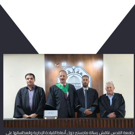
ربما يعجبك أيضا
جامعة القدس تناقش رسالة ماجستير حول أنماط القيادة الإدارية وانعكاساتها على