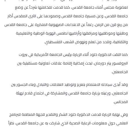
لعضوية مجلس أمناء جامعة القدس، كما قدمت لفخامتها شرحاً عن وضع
جامعة القدس، وعن مسيرة جامعة القدس وصمودها على الثرى المقدس أكثر
من ربع قرن من الزمن، رغماً عن الاعتداءات الصهيونية المتكررة على جامعة القدس
وطلبتها وموظفيها ومرافقها وأراضيها لطمس الهوية الوطنية والتعليمية
والثقافية، وللحد من تعلم ونهوض الشعب الفلسطيني.
كما التقت الدكتورة خلود أثناء الزيارة برئيس الجامعة الأمريكية في بيروت
البروفسور بيتر دورمان، لبحث إمكانية إقامة علاقات تعاونية مستقبلية بين
الجامعتين.
وقد أبدى سيادته الاهتمام بتعزيز وتوطيد العلاقات والتبادل وبناء الجسور بين
الجامعتين، ورغبته بزيارة جامعة القدس والمشاركة في اجتماع قادم لهيئة
المجالس.
وفي نهاية الزيارة قدمت الدكتورة خلود الشكر والتقدير للجهة المنظمة للبرنامج
العلمي حول معلومات الرعاية الصحية الذي شاركت به عن جامعة القدس، نظراً