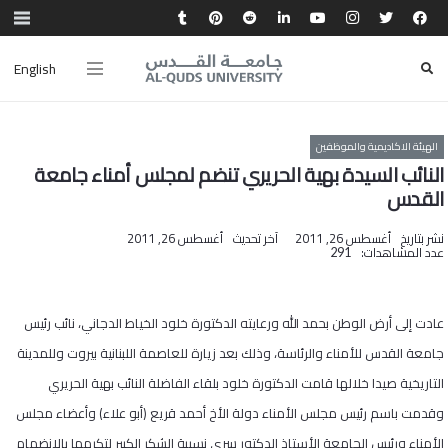
English
الهيئة الاكاديمية والموظفين
النائب السيدة بهية الحريري تنضم لمجلس أمناء جامعة
القدس
نشر بتاريخ
أغسطس 26, 2011
آخر تحديث
أغسطس 26, 2011
عدد المشاهدات:
291
عادت إلى أرض الوطن بحمد الله ورعايته الدكتورة خلود الخياط الدجاني، نائب رئيس
جامعة القدس للأمناء والرئاسة، وذلك بعد زيارة للعاصمة اللبنانية بيروت وللمدينة
التاريخية صيدا خلالها قامت الدكتورة خلود بلقاء الفاضلة النائب بهية الحريري
وقدمت باسم رئيس مجلس الأمناء دولة الأخ أحمد قريع (أبو علاء) وأعضاء مجلس
الأمناء ورئيس الجامعة الأستاذ الدكتور سري نسيبة الشكر الكبير لتكرمها بالانضمام