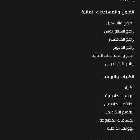
القبول والمساعدات المالية
القبول والتسجيل
برامج البكالوريوس
برامج الماجستير
برامج الدبلوم
المنح والمساعدات المالية
برنامج الزائر الدولي
الكليات والبرامج
الكليات
البرامج الاكاديمية
الطاقم الاكاديمي
التقويم الأكاديمي
المساقات المطروحة
الهواتف الداخلية