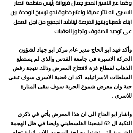
وكما عبر الاسير المحرر جمال فروانة رئيس منظمة انصار
الاسرى انه تاثر عميقا واعتبر خطوة نحو ترسيخ الوحدة بين
ابناء شعبناوينتهز الفرصة ليناشد الجميع من اجل العمل
على توحيد الصفوف وتجاوز العقبات
وأكد فهد ابو الحاج مدير عام مركز ابو جهاد لشؤون
الحركة الاسيرة في جامعة القدس والذي لم يستطع
الذهاب لقطاع غزة لافتتاح المعرض وذلك نتيجة رفض
السلطات الاسرائيليه
اكد ان قضية الاسرى سوف تبقى
حية وان معرض شموع الحرية سوف يبقى المنارة
للاسرى .
واشار ابو الحاج الى ان هذا المعرض يأتي في ذكرى
النكبة ال 62 لشعبنا الفلسطيني وايضا في ظل الهجمة
الشرسة التي تشنها مصلحة السجون الاسرائيلية تجاه