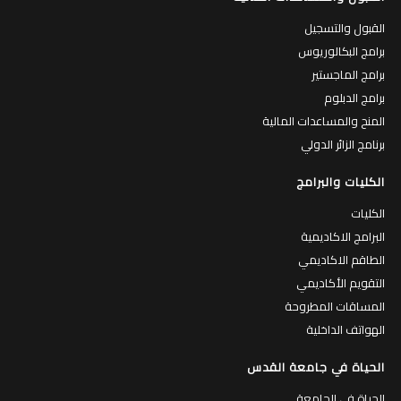
القبول والتسجيل
برامج البكالوريوس
برامج الماجستير
برامج الدبلوم
المنح والمساعدات المالية
برنامج الزائر الدولي
الكليات والبرامج
الكليات
البرامج الاكاديمية
الطاقم الاكاديمي
التقويم الأكاديمي
المساقات المطروحة
الهواتف الداخلية
الحياة في جامعة القدس
الحياة في الجامعة