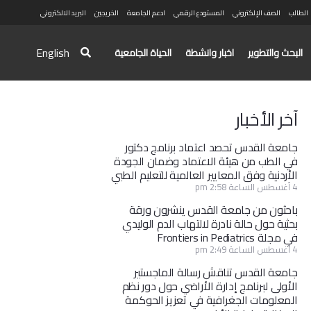
الطالب
الصف الإلكتروني
المستودع الرقمي
ادعم الجامعة
الخريجين
البريد الالكتروني
English
البحث والتطوير
اخبار وانشطة
الحياة الجامعية
آخر الأخبار
جامعة القدس تحصد اعتماد برنامج دكتور
في الطب من هيئة الاعتماد وضمان الجودة
الأردنية وفق المعايير العالمية للتعليم الطبي
4 أغسطس الساعة 2:58 pm
باحثون من جامعة القدس ينشرون ورقة
بحثية حول حالة نادرة لالتهاب الدم الوليدي
في مجلة Frontiers in Pediatrics
4 أغسطس الساعة 2:49 pm
جامعة القدس تناقش رسالة الماجستير
الأولى لبرنامج إدارة الأراضي حول دور نظم
المعلومات الجغرافية في تعزيز الحوكمة