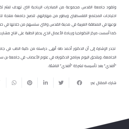
وتقود جامعة القدس مجموعة من المبادرات الريادية التي تهدف لنشر ثقافة
احتياجات المجتمع الفلسطيني ويطور من مهاراتهم، لتصبح جامعة منتجة للع
نوعها في المنطقة العربية في مدينة القدس والتي ستسهم من خلالها في خف
كما أسست مركز التكنولجيا وريادة الأعمال الذي يحفز الطلبة على انتاج مشاري
تجدر الإشارة إلى أن الدكتور أحمد طه أنهى دراسته من كلية الطب في 
الجامعة، ويلتحق اليوم ببرنامج الدكتوراه في علوم الأعصاب في جامعة بن ستي
"أفندي" بعد تأسيسه لشركة "أفندي" الناشئة.
شارك المقال عبر: