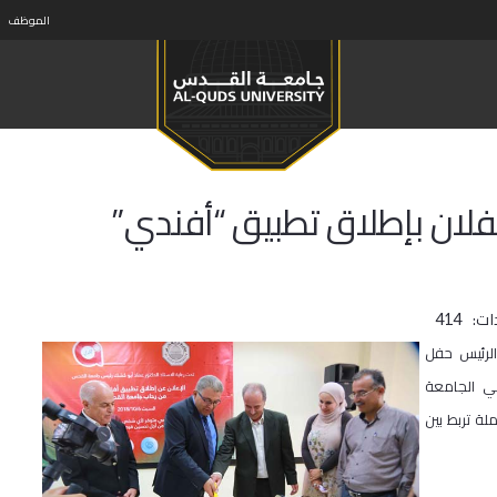
الموظف
لان بإطلاق تطبيق “أفندي”
ات:
414
الرئيس حفل
جي الجامعة
ة تربط بين