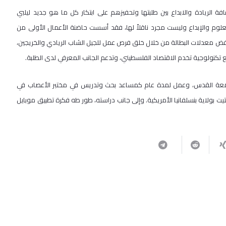
 الريادة والابداع بين طلبتها وتحفيزهم على ابتكار كل ما هو جديد ليلبي
لوم والإبداع وليست مجرد ناقلاً لها، فقد أسست حاضنة الأعمال الأولى من
ض معدلات البطالة من خلال خلق فرص عمل للجيل الشاب الريادي والخريجين،
ع تكنولوجية تخدم الاقتصاد الفلسطيني، وتدعم الجانب المعرفي لدى الطلبة.
جامعة القدس، وعمل لمدة عام كمساعد بحث وتدريس في مختبر الأعصاب في
ت بولاية بنسلفانيا الأمريكية. وإلى جانب دراسته، طور طه فكرة تطبيق موبايل