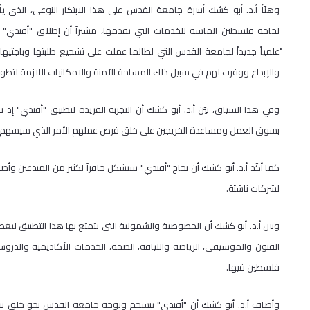
وهنّأ أ.د. أبو كشك أسرة جامعة القدس على هذا الابتكار النوعي، الذي يأ
لحاجة فلسطين الماسة للخدمات التي يقدمها، مشيراً أن إطلاق "أفندي" ي
ًعلمياً جديداً لجامعة القدس التي لطالما عملت على تشجيع طلبتها وباجثيها ع
والإبداع ووفرت لهم في سبيل ذلك المساحة الآمنة والامكانيات اللازمة لتطو
وفي هذا السياق، بيّن أ.د. أبو كشك أن التجربة الفريدة لتطبيق "أفندي" إذ 
بسوق العمل ومساعدة الخريجين على خلق فرص عملهم الأمر الذي سيسهم في
كما أكّد أ.د. أبو كشك أن نجاح "أفندي" سيشكل حافزاً لكثير من المبدعين و
لشركات ناشئة.
وبين أ.د. أبو كشك أن الخصوصية والشمولية التي يتمتع بها هذا التطبيق ليغطي
الفنون والموسيقى، الرياضة واللياقة، الصحة، الخدمات الأكاديمية والد
فلسطين فيها.
وأضاف أ.د. أبو كشك أن "أفندي" ينسجم وتوجه جامعة القدس نحو خلق بيئة ت