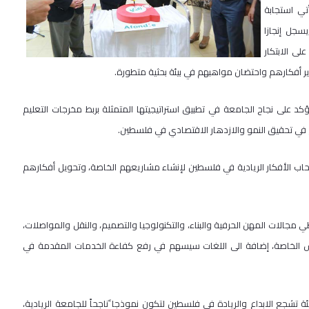
تي استجابة
سجل إنجازا
لى الابتكار
ير أفكارهم واحتضان مواهبهم في بيئة بحثية متطورة.
تؤكد على نجاح الجامعة في تطبيق استراتيجيتها المتمثلة بربط مخرجات التعليم
 تحقيق النمو والازدهار الاقتصادي في فلسطين.
أصحاب الأفكار الريادية في فلسطين لإنشاء مشاريعهم الخاصة، وتحويل أفكارهم
 مجالات المهن الحرفية والبناء، والتكنولوجيا والتصميم، والنقل والمواصلات،
روس الخاصة، إضافة الى اللغات سيسهم في رفع كفاءة الخدمات المقدمة في
شجع الابداع والريادة في فلسطين لتكون نموذجا ًناجحاً للجامعة الريادية،