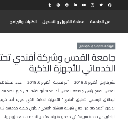
عن الجامعة
عمادة القبول والتسجيل
الكليات والبرامج
الهيئة الاكاديمية والموظفين
جامعة القدس وشركة أفندي تحتف
الخدماتي للأجهزة الذكية
نشر بتاريخ
أكتوبر 6, 2018
آخر تحديث
أكتوبر 6, 2018
عدد المشاهد
القدس| افتتح رئيس جامعة القدس أ.د. عماد أبو كشك في حرم الجامعة 
الإطلاق الرسمي لتطبيق "أفندي" للأجهزة الذكية، الذي طوره أحد خري
الدكتور أحمد طه من خلال شركته الناشئة "أفندي"، كأول منصة خدماتية شامل
الباحثين عن خدمة سريعة في مجموعة واسعة من الخدمات مع مزوديها.