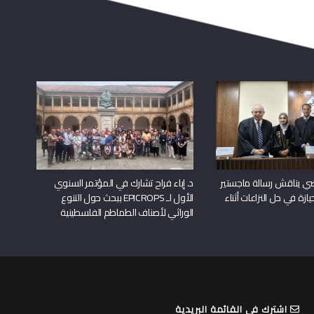
راضي يناقش رسالة ماجستير
د. إباء فراح تشارك في المؤتمر السنوي
يازة في حل النزاعات أثناء
الأول لـ EPICROPS ببحث حول التنوع
الوراثي لأصناف الطماطم الفلسطينية
اشترك في القائمة البريدية