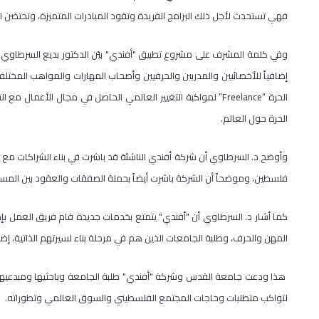
فهي تستحدث لأجل ذلك البرامج الفريدة وتقود المبادرات المتميزة، وتحتضن ال
وفي كلمة المشرف على مشروع تطبيق "أفندي" بيّن الدكتور بديع السرطاوي أ
إضافياً للأخصائيين والمدربين والحرفيين وأصحاب المهارات والمواهب المختل
الحرة “Freelance” لمواكبة التغيير العالمي الحاصل في مجال الأع
الحرة حول العالم.
وأوضح د. السرطاوي أن شركة أفندي الناشئة قد باشرت في بناء الشراكات مع ال
فلسطين، وموضحاً أن الشركة باشرت أيضاً بحملة الصفقات والعقود بين الم
كما أشار د. السرطاوي أن "أفندي" يتمتع بخدمات جديدة قام فريق العمل بإض
المهن والحرف، وطلبة الجامعات الذين هم في مرحلة بناء لسيرتهم الذاتية، إضافة لنظ
هذا ودعت جامعة القدس وشركة "أفندي" طلبة الجامعة وباحثيها ومبدعيها 
لتواكب متطلبات وحاجات المجتمع الفلسطيني والسوق العالمي وتطوراته.