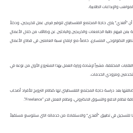
مواهب والإبداعات الطلابية.
ن "أفندي" يلبي حاجة المجتمع الفلسطيني لتوفير فرص عمل للخريجين، ودخلاً
فة بمن فيهم طلبة الجامعات والخريجين والباحثين عن وظائف من خلال الأعمال
مال مع التطور التكنولوجي المتسارع، خاصةً مع ارتفاع نسبة العاملين في قطاع الأعمال
نقابات المختلفة، مشيراً لإشادة وزارة العمل بهذا المشروع الأول من نوعه في
ستخدمين ومزودي الخدمات.
افتها بعد دراسة حاجة المجتمع الفلسطيني لها كنظام الترويج للأفراد أصحاب
ام الدفع والتسوق الالكتروني، ونظام العمل الحر “Freelance”.
للتسجيل في تطبيق "أفندي" والاستفادة من خدماته التي ستتوسع مستقبلاً