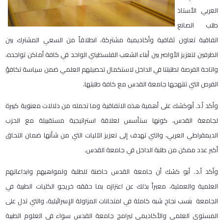
العربي الأستاذ
طلب الصانع
اتفاقية تعاون ثقافية وأكاديمية مشتركة، انطلاقاً من السعي المشترك بين
الطرفين لتعزيز الأواصر بين أبناء الشعب الفلسطيني الواحد في كافة أماكن تواجده،
واتاحة الفرصة لطلبتنا في الداخل لاستكمال تحصيلهم العلمي ضمن سياسة تكافؤ
الفرص التي تنتهجها جامعة القدس مع كافة طلبتها.
وأكد أ.د. أبوكشك على أهمية هذه الاتفاقية وما تحمله من دلالات معنوية كبيرة
لجامعة القدس، كونها ستأسس لعلاقة استراتيجية مستقبيلة مع الحزب
الديمقراطي العربي، والتي تهدف إلى تعزيز الآليات التي من شأنها ضمان التحاق
أكبر عدد ممكن من طلبة الداخل في جامعة القدس.
وأكد أ.د. أبو كشك أن جامعة القدس حاضنة للطلبة ولمواهبهم وابداعاتهم
العلمية والعملية، معبراً بذلك عن اعتزازه بما حققه خريجو الكليات الطبية في
الجامعة بنسب نجاح شبه كاملة في امتحانات المزاولة الإسرائيلية، والتي تدل على
المستوى العلمي والأكاديمي لبرامج جامعة القدس سواء في العلوم الطبية