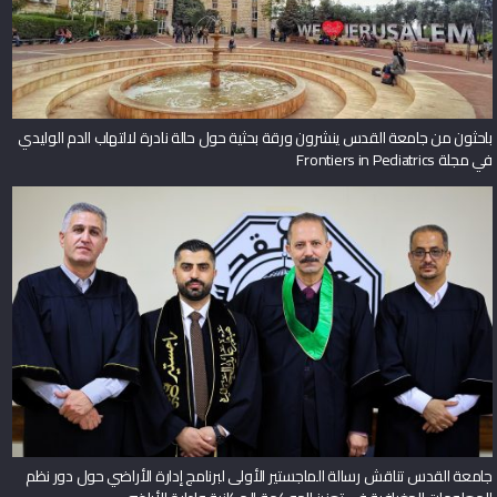
باحثون من جامعة القدس ينشرون ورقة بحثية حول حالة نادرة لالتهاب الدم الوليدي
في مجلة Frontiers in Pediatrics
جامعة القدس تناقش رسالة الماجستير الأولى لبرنامج إدارة الأراضي حول دور نظم