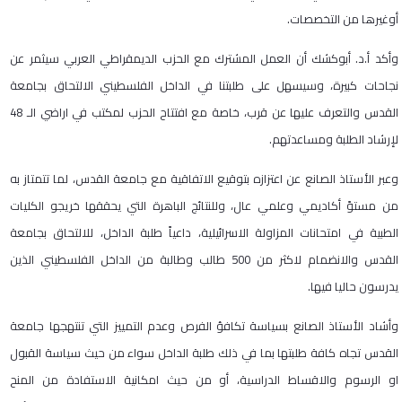
أوغيرها من التخصصات.
وأكد أ.د. أبوكشك أن العمل المشترك مع الحزب الديمقراطي العربي سيثمر عن
نجاحات كبيرة، وسيسهل على طلبتنا في الداخل الفلسطيني الالتحاق بجامعة
القدس والتعرف عليها عن قرب، خاصة مع افتتاح الحزب لمكتب في اراضي الـ 48
لإرشاد الطلبة ومساعدتهم.
وعبر الأستاذ الصانع عن اعتزازه بتوقيع الاتفاقية مع جامعة القدس، لما تتمتاز به
من مستوً أكاديمي وعلمي عال، وللنتائج الباهرة التي يحققها خريجو الكليات
الطبية في امتحانات المزاولة الاسرائيلية، داعياً طلبة الداخل، للالتحاق بجامعة
القدس والانضمام لاكثر من 500 طالب وطالبة من الداخل الفلسطيني الذين
يدرسون حاليا فيها.
وأشاد الأستاذ الصانع بسياسة تكافؤ الفرص وعدم التمييز التي تنتهجها جامعة
القدس تجاه كافة طلبتها بما في ذلك طلبة الداخل سواء من حيث سياسة القبول
او الرسوم والاقساط الدراسية، أو من حيث امكانية الاستفادة من المنح