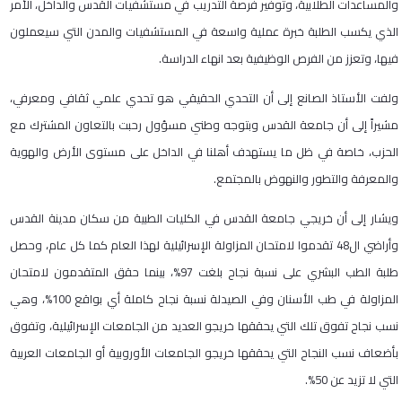
والمساعدات الطلابية، وتوفير فرصة التدريب في مستشفيات القدس والداخل، الأمر
الذي يكسب الطلبة خبرة عملية واسعة في المستشفيات والمدن التي سيعملون
فيها، وتعزز من الفرص الوظيفية بعد انهاء الدراسة.
ولفت الأستاذ الصانع إلى أن التحدي الحقيقي هو تحدي علمي ثقافي ومعرفي،
مشيراً إلى أن جامعة القدس وبتوجه وطني مسؤول رحبت بالتعاون المشترك مع
الحزب، خاصة في ظل ما يستهدف أهلنا في الداخل على مستوى الأرض والهوية
والمعرفة والتطور والنهوض بالمجتمع.
ويشار إلى أن خريجي جامعة القدس في الكليات الطبية من سكان مدينة القدس
وأراضي ال48 تقدموا لامتحان المزاولة الإسرائيلية لهذا العام كما كل عام، وحصل
طلبة الطب البشري على نسبة نجاح بلغت 97%، بينما حقق المتقدمون لامتحان
المزاولة في طب الأسنان وفي الصيدلة نسبة نجاح كاملة أي بواقع 100%، وهي
نسب نجاح تفوق تلك التي يحققها خريجو العديد من الجامعات الإسرائيلية، وتفوق
بأضعاف نسب النجاح التي يحققها خريجو الجامعات الأوروبية أو الجامعات العربية
التي لا تزيد عن 50%.