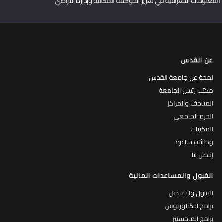
المعلومات الجغرافية في تعزيز الحوكمة المكانية وإدارة الأراضي
عن القدس
لمحة عن جامعة القدس
مكتب رئيس الجامعة
المتاحف والمراكز
الحرم الجامعي
المكتبات
وظائف شاغرة
إتـصل بنا
القبول والمساعدات المالية
القبول والتسجيل
برامج البكالوريوس
برامج الماجستير