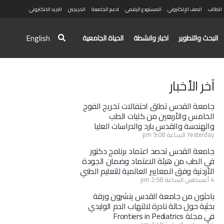
الطالب
الصف الإلكتروني
المستودع الرقمي
ادعم الجامعة
الخريجين
البريد الالكتروني
English
البحث والتطوير
اخبار وانشطة
الحياة الجامعية
آخر الأخبار
جامعة القدس تطلق احتفالات تخريج الفوج
الخامس والأربعين من كليات الطب
والهندسة والقدس بارد والدراسات العليا
Yesterday الساعة 9:08 pm
جامعة القدس تحصد اعتماد برنامج دكتور
في الطب من هيئة الاعتماد وضمان الجودة
الأردنية وفق المعايير العالمية للتعليم الطبي
4 أغسطس الساعة 2:58 pm
باحثون من جامعة القدس ينشرون ورقة
بحثية حول حالة نادرة لالتهاب الدم الوليدي
في مجلة Frontiers in Pediatrics