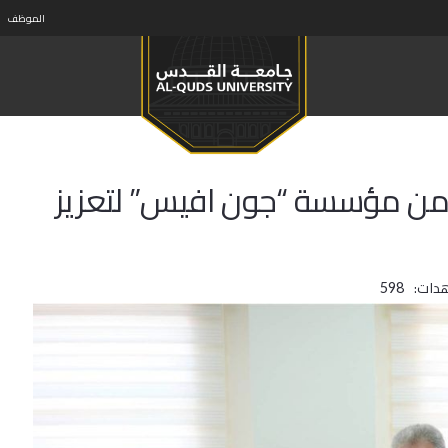
الموظف
 من مؤسسة “جون افيس” لتعزيز
دات:
598