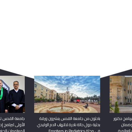
ربما يعجبك أيضا
نامج دكتور
باحثون من جامعة القدس ينشرون ورقة
جامعة القدس تن
وضمان
بحثية حول حالة نادرة لالتهاب الدم الوليدي
الأولى لبرنامج إ
 العالمية
في مجلة Frontiers in Pediatrics
المعلومات الجغر