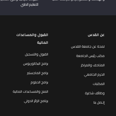
للتعليم الطبي
عن القدس
القبول والمساعدات
المالية
لمحة عن جامعة القدس
القبول والتسجيل
مكتب رئيس الجامعة
برامج البكالوريوس
المتاحف والمراكز
برامج الماجستير
الحرم الجامعي
برامج الدبلوم
المكتبات
المنح والمساعدات المالية
وظائف شاغرة
برنامج الزائر الدولي
إتـصل بنا