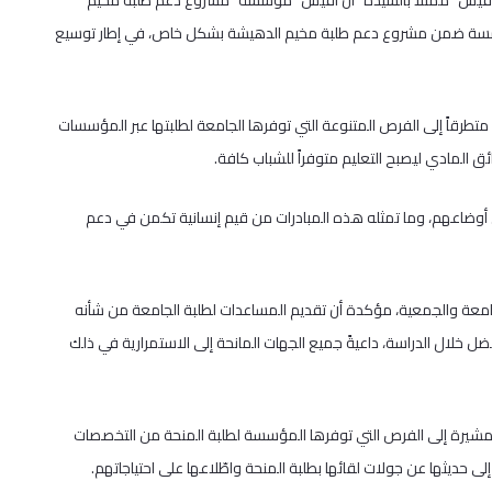
افيس” ممثلاً بالسيدة “ان افيس” مؤسسة “مشروع دعم طلبة مخيم
لمؤسسة ضمن مشروع دعم طلبة مخيم الدهيشة بشكل خاص، في إطار توسيع
طرقاً إلى الفرص المتنوعة التي توفرها الجامعة لطلبتها عبر المؤسسات
ئق المادي ليصبح التعليم متوفراً للشباب كافة.
ى أوضاعهم، وما تمثله هذه المبادرات من قيم إنسانية تكمن في دعم
لجامعة والجمعية، مؤكدة أن تقديم المساعدات لطلبة الجامعة من شأنه
ال الدراسة، داعيةً جميع الجهات المانحة إلى الاستمرارية في ذلك
مشيرة إلى الفرص التي توفرها المؤسسة لطلبة المنحة من التخصصات
ى حديثها عن جولات لقائها بطلبة المنحة واطّلاعها على احتياجاتهم.