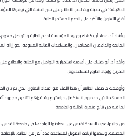
التقى رئيس جامعة القدس أ.د. عماد أبو كشك، وفدًا من مؤسسة “جون 
الدهيشة” في مدينة بيت لحم، للاطلاع على سير المنحة التي توفرها ا
أفق التعاون والتأكيد على الدعم المستمر للطلبة.
وأشاد أ.د. عماد أبو كشك بجهود المؤسسة لدعم الطلبة والتواصل معهم، مت
المانحة والداعمين المختلفين، والمساعدات المالية المتنوعة، نحو إزالة العا
وأكد أ.د. أبو كشك على أهمية استمرارية التواصل مع الطلبة والاطلاع عل
الآخرين وإيجاد الطرق لمساعدتهم.
وأوضحت د. صفاء الظاهر أن هذا اللقاء هو امتداد للتعاون الذي تم بين ا
المساهمة في دعمهم لاستكمال دراستهم وتحفيزهم لتقديم مجهود أفضل خل
لما فيه من نتائج مثمرة للطلبة والجامعة.
من جانبها، عبرت السيدة افيس عن سعادتها لتواجدها في جامعة القدس، 
المختلفة، وسعيها لزيادة التمويل لمساعدة عدد أكبر من الطلبة، بالإضافة إل