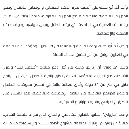
وأكد أ.د. أبو كشك على أهمية تعزيز الذكاء الانفعالي والوجداني للأطفال ودمج
المهارات العاطفية والاجتماعية مع المهارات المعرفية، متحدثاً بذلك عن المراكز
والمتاحف العلمية في الجامعة التي تهتم بالطفل وترعى مواهبه وجوانب حياته
العلمية والإجتماعية.
ورحب أ.د. أبو كشك بهذه المبادرة وأهميتها في فلسطين، ومؤكداً رغبة الجامعة
في التعاون الوثيق من أجل تحقيق أهداف الحملة.
وبينت "كارولين" أن زيارتها جاءت من أجل دعم مبادرة "أصدقاء لبيب" وتعزيز
الشراكات مع الوزارات والمؤسسات التي تعنى بتنمية الأطفال، حيث أن البرنامج
طبق في أكثر من 34 دولة وأبدى فعالية عالية في تحسين سلوكيات الأطفال
وتطوير قدراتهم التفاعلية من الناحية الإجتماعية والعاطفية، مما انعكس على
تحصيلهم الدراسي وتنمية مهاراتهم المعرفية.
وأبدت "كارولين" اعجابها بالتطور الأكاديمي والبحثي الذي تمر به جامعة القدس،
معربةً عن رغبتها في إشراك الجامعة بمشروع "أصدقاء لبيب" والإستفادة من خبرات