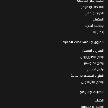
مكتب رئيس الجامعة
المتاحف والمراكز
الحرم الجامعي
المكتبات
وظائف شاغرة
إتـصل بنا
القبول والمساعدات المالية
القبول والتسجيل
برامج البكالوريوس
برامج الماجستير
برامج الدبلوم
المنح والمساعدات المالية
برنامج الزائر الدولي
الكليات والبرامج
الكليات
البرامج الاكاديمية