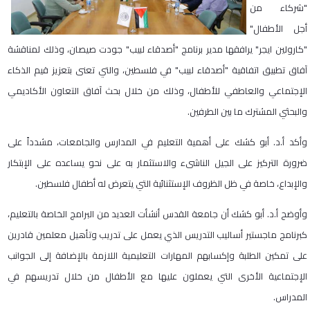
"شركاء من
أجل الأطفال"
"كارولين ايجر" يرافقها مدير برنامج "أصدقاء لبيب" جودت صيصان، وذلك لمناقشة
آفاق تطبيق اتفاقية "أصدقاء لبيب" في فلسطين، والتي تعنى بتعزيز قيم الذكاء
الإجتماعي والعاطفي للأطفال، وذلك من خلال بحث آفاق التعاون الأكاديمي
والبحثي المشترك ما بين الطرفين.
وأكد أ.د. أبو كشك على أهمية التعليم في المدارس والجامعات، مشدداً على
ضرورة التركيز على الجيل الناشىء والاستثمار به على نحو يساعده على الإبتكار
والإبداع، خاصة في ظل الظروف الإستثنائية التي يتعرض له أطفال فلسطين.
وأوضح أ.د. أبو كشك أن جامعة القدس أنشأت العديد من البرامج الخاصة بالتعليم،
كبرنامج ماجستير أساليب التدريس الذي يعمل على تدريب وتأهيل معلمين قادرين
على تمكين الطلبة وإكسابهم المهارات التعليمية اللازمة بالإضافة إلى الجوانب
الإجتماعية الأخرى التي يعملون عليها مع الأطفال من خلال تدريسهم في
المدراس.