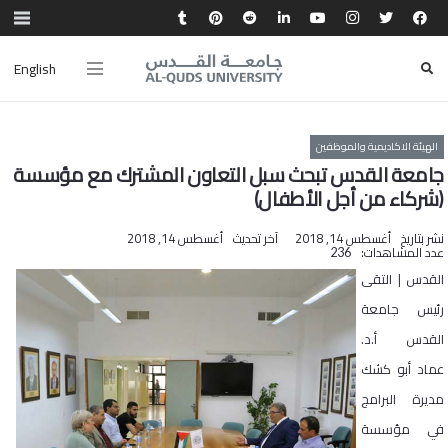
English
الهيئة الاكاديمية والموظفين
جامعة القدس تبحث سبل التعاون المشترك مع مؤسسة
(شركاء من أجل الأطفال)
نشر بتاريخ
أغسطس 14, 2018
آخر تحديث
أغسطس 14, 2018
عدد المشاهدات:
236
القدس | التقى
رئيس جامعة
القدس أ.د.
عماد أبو كشك
مديرة البرامج
في مؤسسة