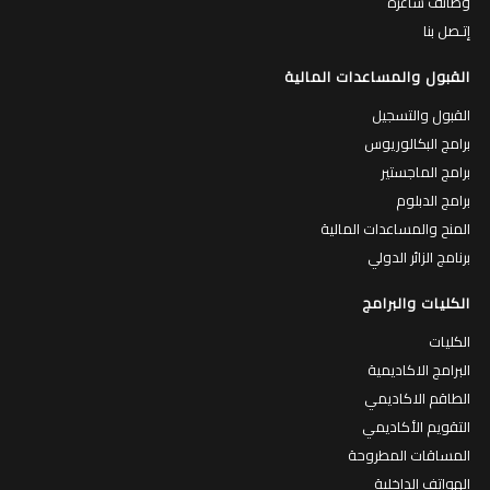
وظائف شاغرة
إتـصل بنا
القبول والمساعدات المالية
القبول والتسجيل
برامج البكالوريوس
برامج الماجستير
برامج الدبلوم
المنح والمساعدات المالية
برنامج الزائر الدولي
الكليات والبرامج
الكليات
البرامج الاكاديمية
الطاقم الاكاديمي
التقويم الأكاديمي
المساقات المطروحة
الهواتف الداخلية