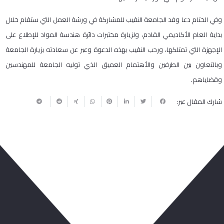
وفي الختام دعا وفد الجامعة النقيب للمشاركة في ورشة العمل التي ستقام خلال
بداية العام الأكاديمي القادم، ولزيارة مختبرات دائرة هندسة المواد للإطلاع على
الإجهزة التي تمتلكها، ورحب النقيب بهذه الدعوة وعبر عن سعادته بزيارة الجامعة
وبالتعاون بين الطرفين والأهتمام العميق الذي توليه الجامعة للمهندسين
وقضاياهم.
شارك المقال عبر:
ربما يعجبك أيضا