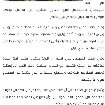
مع نقابة
المهندسين الفلسطينيين آفاق التعاون المشترك بين الطرفين، وخاصة
موضوع تصنيف خريج الدائرة كرئيس إختصاص.
وضم الوفد المُمثل لجامعة القدس رئيس دائرة هندسة المواد د. طارق أبوليل،
ورئيس الدائرة السابق د. أحمد جبارين، و د. محمود شكارنه، حيث كان بإستقبالهم
نقيب المهندسين د.م. جلال الدبيك وأمين الصندوق م. موسى قديمات والمدير
العام للنقابة م. نادي عليان.
وقال الدكتور المهندس جلال الدبيك ان النقابة ستقوم بتشكيل لجنة جديدة
لمناقشة هذا الملف بالتنسيق مع الجهات المختصة، ونوه النقيب الى إمكانية
توظيف المهندسين بالشركات والمصانع المحلية من خلال متابعة هذا الموضوع
مع وزارة الاقتصاد.
وأشار م. موسى قديمات الى أن هناك فرص لمشاركة الخريجين الجدد في الدورات
المعتمدة التي تقدمها نقابة المهندسين، وأن المهندس الجديد يدفع فقط ٢٥٪
من قيمة الرسوم لأي دورة يشارك فيها.