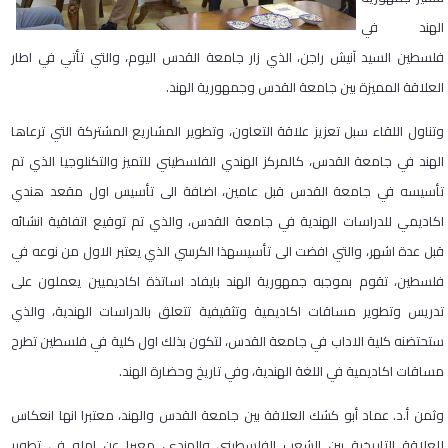
الهند في
فلسطين السيد آنيش راجن، الذي زار جامعة القدس اليوم، والتي تأتي في اطار
العلاقة المميزة بين جامعة القدس وجمهورية الهند.
وتناول اللقاء سبل تعزيز علاقة التعاون، وتطوير المشاريع المشتركة التي ترعاها
الهند في جامعة القدس، كالمركز الهندي الفلسطيني للتميز والتكنلوجيا الذي تم
تأسيسه في جامعة القدس قبل عامين، اضافة الى تأسيس اول مقعد هندي
اكاديمي للدراسات الهندية في جامعة القدس، والذي تم توقيع اتفاقية انشائه
قبل عدة اشهر، والتي افضت الى تأسيسهذا الكرسي الذي يعتبر الاول من نوعه في
فلسطين، تقوم بموجبه جمهورية الهند بايفاد اساتذة اكاديميين يعملون على
تدريس وتطوير مساقات اكاديمية وتثقيفية تتعلق بالدراسات الهندية، والذي
ستحتضنه كلية الاداب في جامعة القدس، لتكون بذلك اول كلية في فلسطين تطرح
مساقات اكاديمية في اللغة الهندية، وفي تاريخ وحضارة الهند.
وثمن أ.د. عماد أبو كشك العلاقة بين جامعة القدس والهند، معتبرا انها انعكاس
للعلاقة التاريخية بين الشعب الفلسطيني والهندي، معبرا عن امله في تطوير