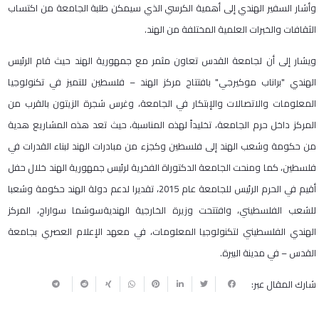
وأشار السفير الهندي إلى أهمية الكرسي الذي سيمكن طلبة الجامعة من اكتساب
الثقافات والخبرات العلمية المختلفة من الهند.
ويشار إلى أن لجامعة القدس تعاون مثمر مع جمهورية الهند حيث قام الرئيس
الهندي "براناب موكيرجي" بافتتاح مركز الهند – فلسطين للتميز في تكنولوجيا
المعلومات والاتصالات والإبتكار في الجامعة، وغرس شجرة الزيتون بالقرب من
المركز داخل حرم الجامعة، تخليداً لهذه المناسبة، حيث تعد هذه المشاريع هدية
من حكومة وشعب الهند إلى فلسطين وكجزء من مبادرات الهند لبناء القدرات في
فلسطين، كما ومنحت الجامعة الدكتوراة الفخرية لرئيس جمهورية الهند خلال حفل
أقيم في الحرم الرئيس للجامعة عام 2015، تقديرا لدعم دولة الهند حكومة وشعبا
للشعب الفلسطيني، وافتتحت وزيرة الخارجية الهنديةسوشما سواراج، المركز
الهندي الفلسطيني لتكنولوجيا المعلومات، في معهد الإعلام العصري بجامعة
القدس – في مدينة البيرة.
شارك المقال عبر: