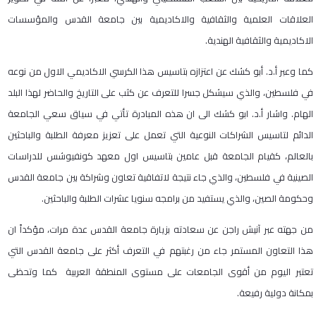
العلاقات العلمية والثقافية والاكاديمية بين جامعة القدس والمؤسسات
الاكاديمية والثقافية الهندية.
كما وعبر أ.د. أبو كشك عن اعتزازه بتاسيس هذا الكرسي الاكاديمي الاول من نوعه
في فلسطين، والذي سيشكل جسرا للتعرف عن كثب على التاريخ والحاضر لهذا البلد
الهام. واشار أ.د. ابو كشك الى ان هذه المبادرة تأتي في سياق سعي الجامعة
الدائم لتاسيس الشراكات النوعية التي تعمل على تعزيز معرفة الطلبة والباحثين
بالعالم، كقيام الجامعة قبل عامين بتاسيس اول معهد كونفيوشس للدراسات
الصينية في فلسطين، والذي جاء نتيجة لاتفاقية تعاون وشراكة بين جامعة القدس
وحكومة الصين، والذي يستفيد من برامجه سنويا عشرات الطلبة والباحثين.
من جهته عبر آنيش راجن عن سعادته بزيارة جامعة القدس عدة مرات، مؤكداً ان
هذا التعاون المستمر جاء من رغبتهم في التعرف أكثر على جامعة القدس التي
تعتبر اليوم من أقوى الجامعات على مستوى المنطقة العربية كما وتحظى
بمكانة دولية رفيعة.