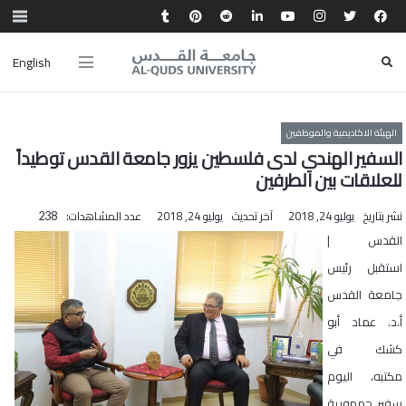
English
الهيئة الاكاديمية والموظفين
السفير الهندي لدى فلسطين يزور جامعة القدس توطيداً
للعلاقات بين الطرفين
نشر بتاريخ
يوليو 24, 2018
آخر تحديث
يوليو 24, 2018
عدد المشاهدات:
238
القدس |
استقبل رئيس
جامعة القدس
أ.د. عماد أبو
كشك في
مكتبه، اليوم
سفير جمهورية