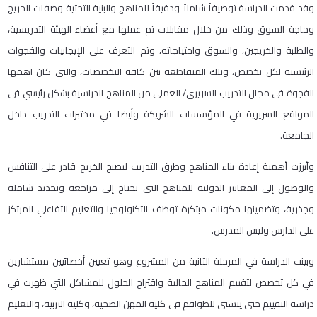
وقد قدمت الدراسة توصيفاً شاملاً ودقيقاً للمناهج والبنية التحتية وصفات الخريج
وحاجة السوق وذلك من خلال مقابلات تم عملها مع أعضاء الهيئة التدريسية،
والطلبة والخريجين، والسوق واحتياجاته، وتم التعرف على الإيجابيات والفجوات
الرئيسية لكل تخصص، وتلك المتقاطعة بين كافة التخصصات، والتي كان اهمها
الفجوة في مجال التدريب السريري/ العملي من المناهج الدراسية بشكل رئيسي في
المواقع السريرية في المؤسسات الشريكة وأيضا في مختبرات التدريب داخل
الجامعة.
وأبرزت أهمية إعادة بناء المناهج وطرق التدريب ليصبح الخريج قادر على التنافس
والوصول إلى المعايير الدولية للمناهج التي تحتاج إلى مراجعة وتجديد شاملة
وجذرية، وتضمينها مكونات مبتكرة توظف التكنولوجيا والتعليم التفاعلي المرتكز
على الدارس وليس المدرس.
وبينت الدراسة في المرحلة الثانية من المشروع وهو تعيين أخصائيين مستشارين
في كل تخصص لتقييم المناهج الحالية واقتراح الحلول للمشاكل التي ظهرت في
دراسة التقييم حتى يتسنى للطواقم في كلية المهن الصحية، وكلية التربية، والتعليم