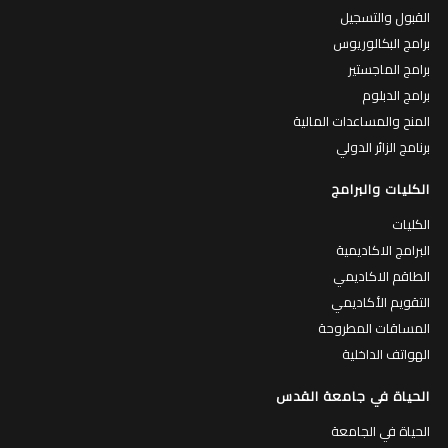
القبول والتسجيل
برامج البكالوريوس
برامج الماجستير
برامج الدبلوم
المنح والمساعدات المالية
برنامج الزائر الدولي
الكليات والبرامج
الكليات
البرامج الاكاديمية
الطاقم الاكاديمي
التقويم الأكاديمي
المساقات المطروحة
الهواتف الداخلية
الحياة في جامعة القدس
الحياة في الجامعة