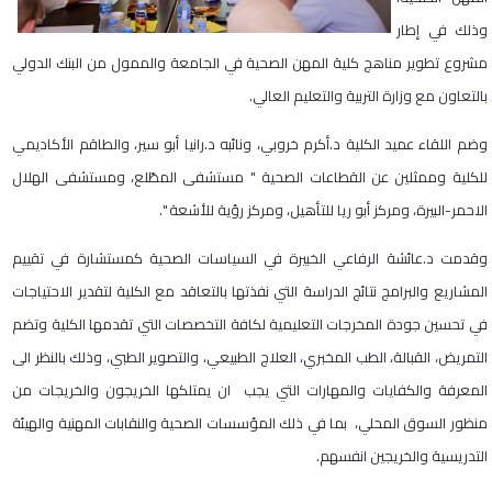
وذلك في إطار
مشروع تطوير مناهج كلية المهن الصحية في الجامعة والممول من البنك الدولي
بالتعاون مع وزارة التربية والتعليم العالي.
وضم اللقاء عميد الكلية د.أكرم خروبي، ونائبه د.رانيا أبو سير، والطاقم الأكاديمي
للكلية وممثلين عن القطاعات الصحية " مستشفى المطّلع، ومستشفى الهلال
الاحمر-البيرة، ومركز أبو ريا للتأهيل، ومركز رؤية للأشعة ".
وقدمت د.عائشة الرفاعي الخبيرة في السياسات الصحية كمستشارة في تقييم
المشاريع والبرامج نتائج الدراسة التي نفذتها بالتعاقد مع الكلية لتقدير الاحتياجات
في تحسين جودة المخرجات التعليمية لكافة التخصصات التي تقدمها الكلية وتضم
التمريض، القبالة، الطب المخبري، العلاج الطبيعي، والتصوير الطبي، وذلك بالنظر الى
المعرفة والكفايات والمهارات التي يجب ان يمتلكها الخريجون والخريجات من
منظور السوق المحلي، بما في ذلك المؤسسات الصحية والنقابات المهنية والهيئة
التدريسية والخريجين انفسهم.