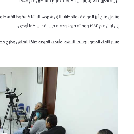
الهيئة العربية العليا، وترأس حكومة عموم فلسطين عام 1948.
وتناول مناع أبرز المواقف والحكايات التي شهدها الباشا كسقوط القسط واس
إلى لبنان عام ١٩٨٤ ووفاته فيها، ودفنه في القدس كما أوصى.
ويسر اللقاء الدكتور يوسف النتشة، وأتيحت الفرصة ختامًا للنقاش وطرح 