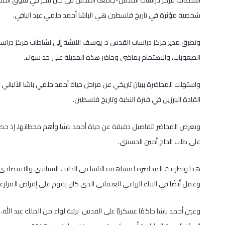
استضاف مركز دراسات القدس-جامعة القدس في خان تنكز في سوق القطانين
شخصية مؤثرة في تاريخ فلسطين هي الباشا أحمد حلمي عبد الباقي.
وتطرق مدير مركز دراسات القدس د. يوسف النتشة إلى نشاطات مركز دراس
الصعوبات، والاهتمام بماضي وحاضر هذه المدينة على حد سواء.
القادة البارزين في فترة النكبة وتاريخ فلسطين.
على طلب الحاج أمين الحسيني.
هذا وتطرقت المحاضرة لمساهمة الباشا في الجانب السياسي والاقتصادي،
وعمل أيضًا في البنك الزراعي العثماني الذي كان يقوم على إقراض المزارعي
وعين أحمد باشا حاكمًا عسكريًا على القدس برتبة لواء من الملك عبد الله