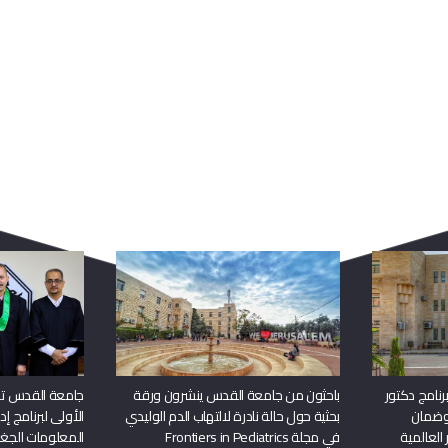
ربما يعجبك أيضا
نامج دكتور
باحثون من جامعة القدس ينشرون ورقة
جامعة القدس تن
وضمان
بحثية حول حالة نادرة لالتهاب الدم الوليدي
الأولى لبرنامج إ
 العالمية
في مجلة Frontiers in Pediatrics
المعلومات الجغر