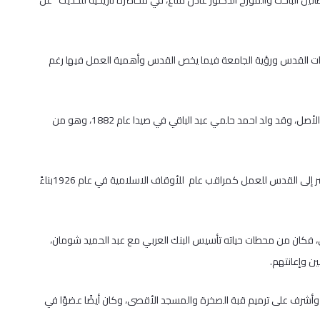
 الباحث والمؤرخ الدكتور عادل مناع، في محاضرة تاريخية للحديث عن
ات القدس ورؤية الجامعة فيما يخص القدس وأهمية العمل فيها رغم
واستهلت المحاضرة ببيان تاريخي عن مراحل حياة أحمد حلمي باشا الألباني الأصل، وقد ولد احمد حلمي عبد الباقي في صيدا عام 1882، وهو من
وتعرض المحاضر لتفاصيل دقيقة عن حياة أحمد باشا وأهم محطاتها، إذ حضر إلى القدس للعمل كمراقب عام للأوقاف الاسلامية في عام 1926بناءً
 فكان من محطات حياته تأسيس البنك العربي مع عبد الحميد شومان،
ن وإعانتهم.
، وأشرف على ترميم قبة الصخرة والمسجد الأقصى، وكان أيضًا عضوًا في