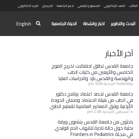
الطالب
الصف الإلكتروني
المستودع الرقمي
ادعم الجامعة
الخريجين
البريد الالكتروني
English
البحث والتطوير
اخبار وانشطة
الحياة الجامعية
آخر الأخبار
جامعة القدس تطلق احتفالات تخريج الفوج
الخامس والأربعين من كليات الطب
والهندسة والقدس بارد والدراسات العليا
Yesterday الساعة 9:08 pm
جامعة القدس تحصد اعتماد برنامج دكتور
في الطب من هيئة الاعتماد وضمان الجودة
الأردنية وفق المعايير العالمية للتعليم الطبي
4 أغسطس الساعة 2:58 pm
باحثون من جامعة القدس ينشرون ورقة
بحثية حول حالة نادرة لالتهاب الدم الوليدي
في مجلة Frontiers in Pediatrics