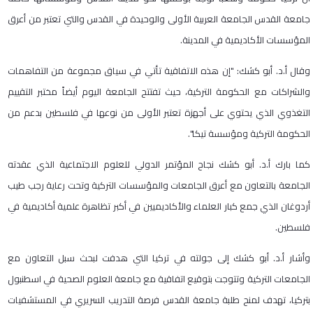
جامعة القدس الجامعة العربية الأولى والوحيدة في القدس والتي تعتبر من أعرق
المؤسسات الأكاديمية في المدينة.
وقال أ.د. أبو كشك: "إن هذه الاتفاقية تأتي في سياق مجموعة من التفاهمات
والشراكات مع الحكومة التركية، حيث تفتتح الجامعة اليوم أيضاً مختبر التقييم
التغذوي الذي يحتوي على أجهزة تعتبر الأولى من نوعها في فلسطين بدعم من
الحكومة التركية ومؤسسة تيكا".
كما بارك أ.د. أبو كشك نجاح المؤتمر الدولي للعلوم الاجتماعية الذي عقدته
الجامعة بالتعاون مع أعرق الجامعات والمؤسسات التركية وتحت رعاية رجب طيب
أردوغان الذي جمع كبار العلماء والأكاديميين في أكبر تظاهرة علمية أكاديمية في
فلسطين.
وأشار أ.د. أبو كشك إلى جولته في تركيا التي هدفت لبحث سبل التعاون مع
الجامعات التركية وتتوجت بتوقيع اتفاقية مع جامعة العلوم الصحية في اسطنبول
بتركيا، تهدف لمنح طلبة جامعة القدس فرصة التدريب السريري في المستشفيات