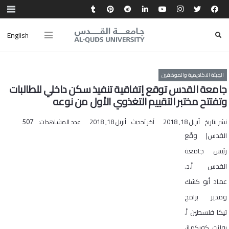
English
الهيئة الاكاديمية والموظفين
جامعة القدس توقع إتفاقية تنفيذ سكن داخلي للطالبات
وتفتتح مختبر التقييم التغذوي الأول من نوعه
نشر بتاريخ
أبريل 18, 2018
آخر تحديث
أبريل 18, 2018
عدد المشاهدات:
507
القدس| وقّع
رئيس جامعة
القدس أ.د.
عماد أبو كشك
ومدير برامج
تيكا فلسطين أ.
بولنت كوركماز،