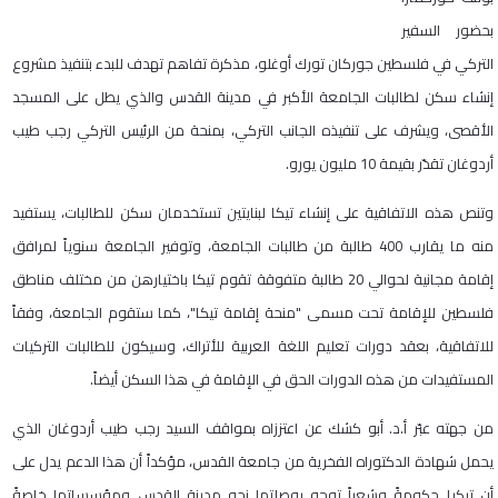
بحضور السفير
التركي في فلسطين جوركان تورك أوغلو، مذكرة تفاهم تهدف للبدء بتنفيذ مشروع
إنشاء سكن لطالبات الجامعة الأكبر في مدينة القدس والذي يطل على المسجد
الأقصى، ويشرف على تنفيذه الجانب التركي، بمنحة من الرئيس التركي رجب طيب
أردوغان تقدّر بقيمة 10 مليون يورو.
وتنص هذه الاتفاقية على إنشاء تيكا لبنايتين تستخدمان سكن للطالبات، يستفيد
منه ما يقارب 400 طالبة من طالبات الجامعة، وتوفير الجامعة سنوياً لمرافق
إقامة مجانية لحوالي 20 طالبة متفوقة تقوم تيكا باختيارهن من مختلف مناطق
فلسطين للإقامة تحت مسمى "منحة إقامة تيكا"، كما ستقوم الجامعة، وفقاً
للاتفاقية، بعقد دورات تعليم اللغة العربية للأتراك، وسيكون للطالبات التركيات
المستفيدات من هذه الدورات الحق في الإقامة في هذا السكن أيضاً.
من جهته عبّر أ.د. أبو كشك عن اعتززاه بمواقف السيد رجب طيب أردوغان الذي
يحمل شهادة الدكتوراه الفخرية من جامعة القدس، مؤكداً أن هذا الدعم يدل على
أن تركيا حكومةً وشعباً توجه بوصلتها نحو مدينة القدس ومؤسساتها خاصةً