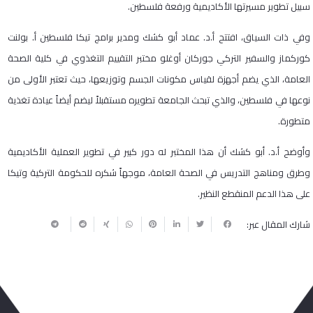
سبيل تطوير مسيرتها الأكاديمية ورفعة فلسطين.
وفي ذات السياق، افتتح أ.د. عماد أبو كشك ومدير برامج تيكا فلسطين أ. بولنت
كوركماز والسفير التركي جوركان أوغلو مختبر التقييم التغذوي في كلية الصحة
العامة، الذي يضم أجهزة لقياس مكونات الجسم وتوزيعها، حيث تعتبر الأولى من
نوعها في فلسطين، والذي تبحث الجامعة تطويره مستقبلاً ليضم أيضاً عيادة تغذية
متطورة.
وأوضح أ.د. أبو كشك أن هذا المختبر له دور كبير في تطوير العملية الأكاديمية
وطرق ومناهج التدريس في الصحة العامة، موجهاً شكره للحكومة التركية وتيكا
على هذا الدعم المنقطع النظير.
شارك المقال عبر: