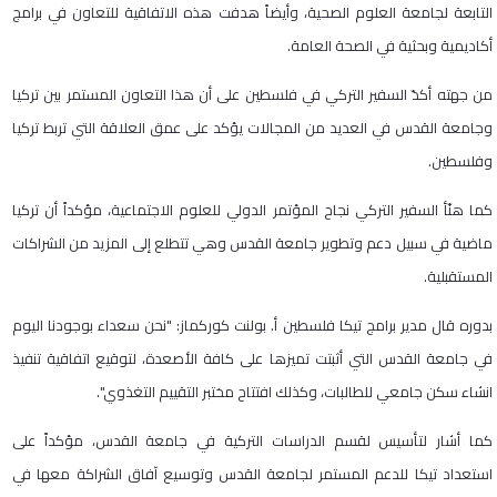
التابعة لجامعة العلوم الصحية، وأيضاً هدفت هذه الاتفاقية للتعاون في برامج
أكاديمية وبحثية في الصحة العامة.
من جهته أكدّ السفير التركي في فلسطين على أن هذا التعاون المستمر بين تركيا
وجامعة القدس في العديد من المجالات يؤكد على عمق العلاقة التي تربط تركيا
وفلسطين.
كما هنّأ السفير التركي نجاح المؤتمر الدولي للعلوم الاجتماعية، مؤكداً أن تركيا
ماضية في سبيل دعم وتطوير جامعة القدس وهي تتطلع إلى المزيد من الشراكات
المستقبلية.
بدوره قال مدير برامج تيكا فلسطين أ. بولنت كوركماز: "نحن سعداء بوجودنا اليوم
في جامعة القدس التي أثبتت تميزها على كافة الأصعدة، لتوقيع اتفاقية تنفيذ
انشاء سكن جامعي للطالبات، وكذلك افتتاح مختبر التقييم التغذوي".
كما أشار لتأسيس لقسم الدراسات التركية في جامعة القدس، مؤكداً على
استعداد تيكا للدعم المستمر لجامعة القدس وتوسيع آفاق الشراكة معها في