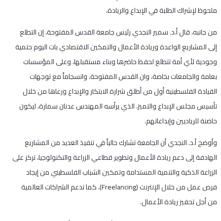
ملحوظ لإشراك الطلبة في الإبداع والريادة،
من جانبه، قال أ.د. سمير النجدي رئيس جامعة القدس المفتوحة، إن التطلع
إلى المشاريع الواعدة وريادة الأعمال والتمكين الاقتصادي بات اليوم حتمية
وجودية لأي أمة تتطلع لحفظ حاضرها وبناء مستقبلها، وعلى المؤسسات
بعامة والجامعات بخاصة، وان القدس المفتوحة، وانسجاماً مع توجهات
القيادة الفلسطينية أول من أطلق شرارة الابتكار والإبداع ورعاها من خلال
تأسيس مجلس الإبداع والتميز، الذي يرأسه المهندس عدنان سمارة، ليكون
حاضنة للرياديين وإبداعاتهم.
وأوضح أ.د. النجدي أن الجامعة تشارك حالياً في تنفيذ العديد من المشاريع
الهادفة إلى دعم ريادة الأعمال وتطوير قطاعي الزراعة والتكنولوجيا، تركز على
الزراعة الذكية والتنمية المستدامة وتمكين الشباب الفلسطيني من إيجاد
فرص عمل من خلال الإنترنت (Freelancing)، كما تدعم الشراكات العالمية
من أجل تحفيز ريادة الأعمال.