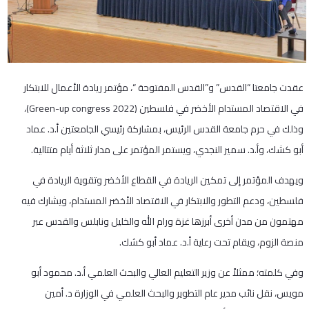
عقدت جامعتا “القدس” و”القدس المفتوحة “، مؤتمر ريادة الأعمال للابتكار
في الاقتصاد المستدام الأخضر في فلسطين (Green-up congress 2022)،
وذلك في حرم جامعة القدس الرئيس، بمشاركة رئيسي الجامعتين أ.د. عماد
أبو كشك، وأ.د. سمير النجدي، ويستمر المؤتمر على مدار ثلاثة أيام متتالية.
ويهدف المؤتمر إلى تمكين الريادة في القطاع الأخضر وتقوية الريادة في
فلسطين، ودعم التطور والابتكار في الاقتصاد الأخضر المستدام، ويشارك فيه
مهتمون من مدن أخرى أبرزها غزة ورام الله والخليل ونابلس والقدس عبر
منصة الزوم، ويقام تحت رعاية أ.د. عماد أبو كشك.
وفي كلمته؛ ممثلاً عن وزير التعليم العالي والبحث العلمي أ.د. محمود أبو
مويس، نقل نائب مدير عام التطوير والبحث العلمي في الوزارة د. أمين