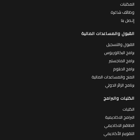
المكتبات
وظائف شاغرة
إتـصل بنا
القبول والمساعدات المالية
القبول والتسجيل
برامج البكالوريوس
برامج الماجستير
برامج الدبلوم
المنح والمساعدات المالية
برنامج الزائر الدولي
الكليات والبرامج
الكليات
البرامج الاكاديمية
الطاقم الاكاديمي
التقويم الأكاديمي