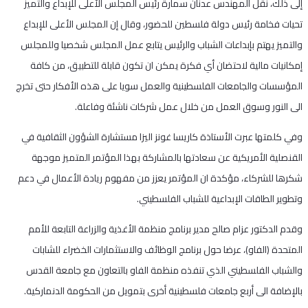
إلى ذلك، نقل المهندس عدنان سمارة رئيس المجلس الأعلى للإبداع والتميز
تحيات فخامة رئيس دولة فلسطين للحضور، وقال إن المجلس الأعلى للإبداع
والتميز يهتم بإبداعات الشباب والرئيس يتابع عمل المجلس شخصيا وللمجلس
إمكانيات مالية لاحتضان أي فكرة يمكن ان تكون قابلة للتطبيق، من كافة
المؤسسات والجامعات الفلسطينية والعمل سويا على هذه الأفكار حتى تخرج
الى النور وسوق العمل من خلال عمل شركات ناشئة وفاعلة.
وفي كلمتها عبرت الأستاذة كاريسا غونز اليزا مستشارة الشؤون الثقافية في
القنصلية الأمريكية عن سعادتها بالمشاركة بهذا المؤتمر المتميز موجهة
شكرها للشركاء، مؤكدة ان المؤتمر يعزز من مفهوم ريادة الأعمال في دعم
وتطوير الطاقات الإبداعية للشباب الفلسطيني.
وقدم الدكتور عزام صالح مدير برنامج منظمة الأغذية والزراعة التابعة للأمم
المتحدة (الفاو)، عرضا حول برنامج الوظائف والاستثمارات الخضراء للشابات
والشباب الفلسطيني الذي تنفذه منظمة الفاو بالتعاون مع جامعة القدس
بالإضافة الى أربع جامعات فلسطينية أخرى بتمويل من الحكومة الدنماركية.