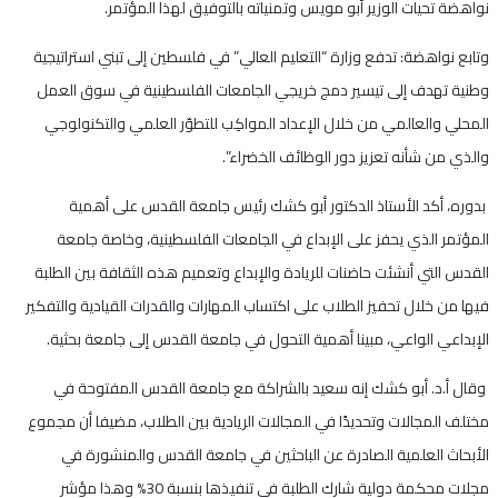
نواهضة تحيات الوزير أبو مويس وتمنياته بالتوفيق لهذا المؤتمر.
وتابع نواهضة: تدفع وزارة “التعليم العالي” في فلسطين إلى تبني استراتيجية
وطنية تهدف إلى تيسير دمج خريجي الجامعات الفلسطينية في سوق العمل
المحلي والعالمي من خلال الإعداد المواكِب للتطوّر العلمي والتكنولوجي
والذي من شأنه تعزيز دور الوظائف الخضراء”.
بدوره، أكد الأستاذ الدكتور أبو كشك رئيس جامعة القدس على أهمية
المؤتمر الذي يحفز على الإبداع في الجامعات الفلسطينية، وخاصة جامعة
القدس التي أنشئت حاضنات للريادة والإبداع وتعميم هذه الثقافة بين الطلبة
فيها من خلال تحفيز الطلاب على اكتساب المهارات والقدرات القيادية والتفكير
الإبداعي الواعي، مبينا أهمية التحول في جامعة القدس إلى جامعة بحثية.
وقال أ.د. أبو كشك إنه سعيد بالشراكة مع جامعة القدس المفتوحة في
مختلف المجالات وتحديدًا في المجالات الريادية بين الطلاب، مضيفا أن مجموع
الأبحاث العلمية الصادرة عن الباحثين في جامعة القدس والمنشورة في
مجلات محكمة دولية شارك الطلبة في تنفيذها بنسبة 30% وهذا مؤشر