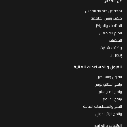
عن القدس
لمحة عن جامعة القدس
مكتب رئيس الجامعة
المتاحف والمراكز
الحرم الجامعي
المكتبات
وظائف شاغرة
إتـصل بنا
القبول والمساعدات المالية
القبول والتسجيل
برامج البكالوريوس
برامج الماجستير
برامج الدبلوم
المنح والمساعدات المالية
برنامج الزائر الدولي
الكليات والبرامج