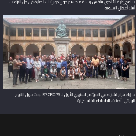
برنامج إدارة الأراضي يناقش رسالة ماجستير حول دور إثبات الحيازة في حل النزاعات
أثناء أعمال التسوية
د. إباء فراح تشارك في المؤتمر السنوي الأول لـ EPICROPS ببحث حول التنوع
الوراثي لأصناف الطماطم الفلسطينية