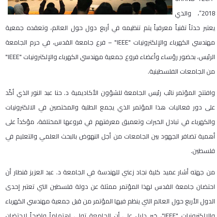
2018”، والذي
يعتبر حدثاً تقنياً معرفياً يتم تنظيمه في أربع دول حول العالم، وتعقده جمعية
مهندسي الكهرباء والإلكترونيات "IEEE" – فرع جامعة القدس، في حرم الجامعة
الرئيس، بحضور رؤساء وأعضاء فروع جمعية مهندسي الكهرباء والإلكترونيات "IEEE"
من الجامعات الفلسطينية.
وافتتح المؤتمر نائب رئيس الجامعة للشؤون الأكاديمية د. حنا عبد النور الذي أكّد
على دور فعاليات هذا المؤتمر الذي يجمع الطلبة والمختصين في الالكترونيات
والكهرباء في تبادل الخبرات وتعميق معرفتهم في فروعها المختلفة، مؤكداً على
أهمية تضافر الجهود بين الجامعات من أجل النهوض بالبحث العلمي والتعليم في
فلسطين.
من جهته أشار عميد كلية نجاد زعني للهندسة في الجامعة د. عبد العزيز قنطار أن
احتضان جامعة القدس لهذا المؤتمر ممثلة عن دولة فلسطين التي تعتبر إحدى
الدول الأربع حول العالم التي ينظم فيها المؤتمر من قبل جمعية مهندسي الكهرباء
والالكترونيات "IEEE"، خير دليل على أن الجامعة تولي اهتماماً واضحاً لاحتضان