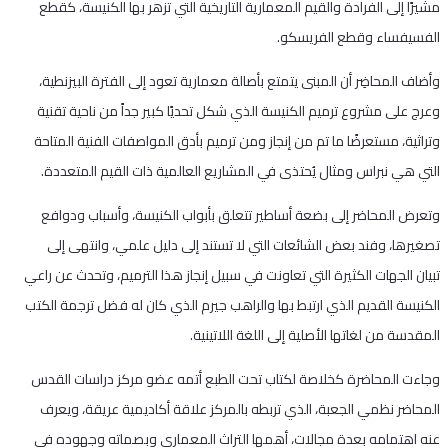
مشيرًا إلى الفرادة والقيم المعمارية التاريخية التي تزهر بها الكنيسة، كقطع
الفسيفساء وقطع الفريسكو.
وأضاف المحاضِر أن المبنى يتمتع بأصالة معمارية تعود إلى الفترة البيزنطية،
وعرج على مشروع ترميم الكنيسة الذي شكل تحديًا كبير جداً من ناحية تقنية
وتراثية، مستعرضًا ما تم من إنجاز ومن ترميم بأدق المواصفات الفنية المتاحة
التي هي نبراس ومثال يُحتذى في المشاريع العالمية ذات القيم المتعددة.
وتعرض المحاضر إلى بضعة أساطير تتعلق بأبواب الكنيسة، وأسباب ودوافع
تصغيرها، وفند بعض الشائعات التي لا تستند إلى دليل علمي، وانتهى إلى
تبيان الجهات الكثيرة التي تعاونت في سبيل إنجاز هذا الترميم، وتحدث عن راعي
الكنيسة القديم الذي ارتبط بها والراهب جيرم الذي كان له فضل ترجمة الكتب
المقدسة من لغاتها الأصلية إلى اللغة اللاتينية.
وجاءت المحاضرة كخلاصة لكتاب تحت الطبع أتمه عضو مركز دراسات القدس
المحاضر نظمي الجعبة، الذي تربطه بالمركز علاقة أكاديمية عريقة، ويعرف
عنه اهتمامه بعدة مجالات، أهمها التراث المعماري وبصماته وجهوده في