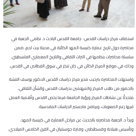
استضاف مركز دراسات القدس- جامعة القدس الباحث د. نظمي الجعبة في
محاضرة حول تاريخ عمارة كنيسة المهد الكائنة في مدينة بيت لحم، ضمن
سلسلة محاضرات ينظمها في التراث الثقافي والتاريخ المعماري الفلسطيني،
وذلك في موقع المركز الكائن في خان تنكز في سوق القطانين في القدس.
واستهلت المحاضرة بترحيب مدير مركز دراسات القدس الدكتور يوسف النتشة
بالحضور من طلاب المركز والمهتمين بدراسات القدس والشأن الثقافي،
متحدثًا عن نشاطات المركز ورؤية الجامعة فيما يخص القدس وأهمية العمل
فيها رغم الصعوبات، وبرنامج ماجستير الدراسات المقدسية.
وبدأ د. الجعبة محاضرته بالحديث عن مراحل العمارة في كنيسة المهد،
وتأسيس هيلانة وقسطنطين، وفترة جوستنيان في القرن الخامس الميلادي،