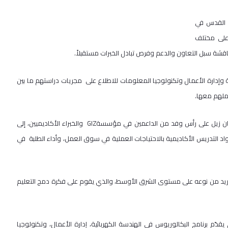
ة القدس في
 على مختلف
شة سبل التعاون والدعم وفرص تبادل الخبرات مستقبلاً.
ية وإدارة الأعمال وتكنولوجيا المعلومات للاطلاع على مجريات دراستهم ما بين
املهم معها.
ومن الجدير ذكره أن هذه الزيارة تأتي ضمن جولة يقوم فيها البروفيسور فان زيل على رأس وفد من الداعمين في مؤسسةGIZ والخبراء الأكاديميين، إلى
 التدريس الأكاديمية بالاحتياجات العملية في سوق العمل، وأداء الطلبة في
 الفريد من نوعه على مستوى الشرق الأوسط، والذي يقوم على فكرة دمج التعليم
جامعة القدس برنامج الدراسات الثنائية في العام 2015، الذي يقدّم برنامج البكالوريوس في الهندسة الكهربائية، إدارة الأعمال، وتكنولوجيا