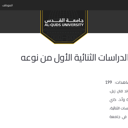
الموظف
راسات الثنائية الأول من نوعه
اهدات:
199
د فان زيل،
 وأ.د. كاي
ت الثنائية،
ج في جامعة