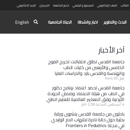
الطالب
الصف الإلكتروني
المستودع الرقمي
ادعم الجامعة
الخريجين
البريد الالكتروني
English
البحث والتطوير
اخبار وانشطة
الحياة الجامعية
آخر الأخبار
جامعة القدس تطلق احتفالات تخريج الفوج
الخامس والأربعين من كليات الطب
والهندسة والقدس بارد والدراسات العليا
قبل 59 mins
جامعة القدس تحصد اعتماد برنامج دكتور
في الطب من هيئة الاعتماد وضمان الجودة
الأردنية وفق المعايير العالمية للتعليم الطبي
4 أغسطس الساعة 2:58 pm
باحثون من جامعة القدس ينشرون ورقة
بحثية حول حالة نادرة لالتهاب الدم الوليدي
في مجلة Frontiers in Pediatrics