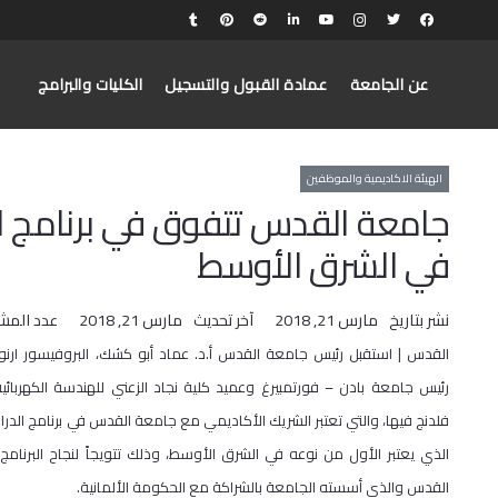
عن الجامعة
عمادة القبول والتسجيل
الكليات والبرامج
الهيئة الاكاديمية والموظفين
جامعة القدس تتفوق في برنامج الد
في الشرق الأوسط
نشر بتاريخ
مارس 21, 2018
آخر تحديث
مارس 21, 2018
عدد المش
القدس | استقبل رئيس جامعة القدس أ.د. عماد أبو كشك، البروفيسور ارنول
رئيس جامعة بادن – فورتمبيرغ وعميد كلية نجاد الزعني للهندسة الكهربائية
فلدنج فيها، والتي تعتبر الشريك الأكاديمي مع جامعة القدس في برنامج الدراسا
الذي يعتبر الأول من نوعه في الشرق الأوسط، وذلك تتويجاً لنجاح البرنام
القدس والذي أسسته الجامعة بالشراكة مع الحكومة الألمانية.