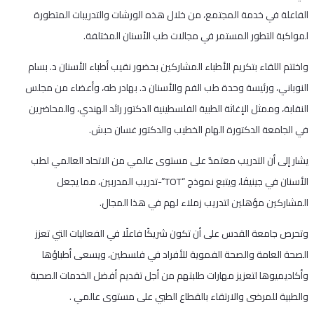
الفاعلة في خدمة المجتمع، من خلال هذه الورشات والتدريبات المتطورة
لمواكبة التطور المستمر في مجالات طب الأسنان المختلفة.
واختتم اللقاء بتكريم الأطباء المشاركين بحضور نقيب أطباء الأسنان د. بسام
النوباني، ورئيسة وحدة طب الفم والأسنان د. بهادر طه، وأعضاء من مجلس
النقابة، وممثل الإغاثة الطبية الفلسطينية الدكتور رائد الهندي، والمحاضرين
في الجامعة الدكتورة الهام الخطيب والدكتور غسان حبش.
يشار إلى أن التدريب معتمدٌ على مستوى عالمي من الاتحاد العالمي لطب
الأسنان في جينيڤا، ويتبع نموذج “TOT”-تدريب المدربين، مما يجعل
المشاركين مؤهلين لتدريب زملاء لهم في هذا المجال.
وتحرص جامعة القدس على أن تكون شريكًا فاعلًا في الفعاليات التي تعزز
الصحة العامة والصحة الفموية للأفراد في فلسطين، ويسعى أطباؤها
وأكاديميوها لتعزيز مهارات طلبتهم من أجل تقديم أفضل الخدمات الصحية
والطبية للمرضى والارتقاء بالقطاع الطبي على مستوى عالمي .