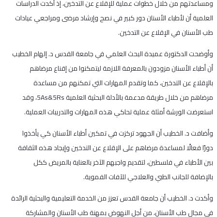
ومساعدتهم من خلال خطوات عملية للإقلاع عن التدخين، إذ أكدت الدراسات
العلمية أن لأطباء الأسنان دور كبير في نصح وإرشاد مرضى ومراجعي عيادات
طب الأسنان في الإقلاع عن التدخين.
وأوضحت الدكتورة عميدة البحث العلمي في جامعة القدس د. إلهام الخطيب
أن أطباء الأسنان مزودون بالمعرفة اللازمة ليتمكنوا من إقناع مرضاهم
بالإقلاع عن التدخين، كما وتقدم المهارات التي تمكنهم من مساعدة
مرضاهم من خلال طريقة مدعمة بالأدلة البحثية العلمية 5As&5Rs، وقد
استعرضت الورشة أمثلة عملية تحاكي هذه المهارات والتدريبات العملية.
وأضافت د. الخطيب أن الجهود تركزت في تمكين أطباء الأسنان كي يأخذوا
دورًا فعالًا لمساعدة مرضاهم على الإقلاع عن التدخين وإيجاد هذه الثقافة
بين الأطباء في فلسطين، لتقديم واجبهم الآخر بالعناية بالمريض ككل
بالإضافة للجانب الطبي والعلاجي للآفات الفموية.
وأكدت د. الخطيب أن جامعة القدس تعزز من الخدمة التعليمية والبحثية الرائدة
في مجال طب الأسنان، من أجل النهوض بمهنة طب الأسنان والمشاركة