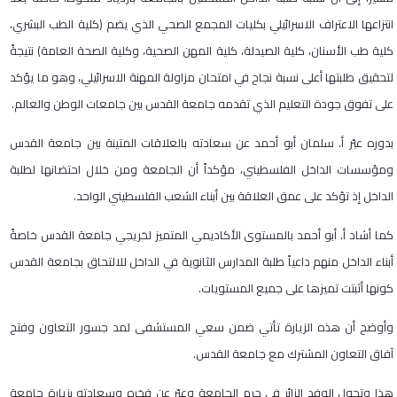
انتزاعها الاعتراف الاسرائيلي بكليات المجمع الصحي الذي يضم (كلية الطب البشري،
كلية طب الأسنان، كلية الصيدلة، كلية المهن الصحية، وكلية الصحة العامة) نتيجةً
لتحقيق طلبتها أعلى نسبة نجاح في امتحان مزاولة المهنة الاسرائيلي، وهو ما يؤكد
على تفوق جودة التعليم الذي تقدمه جامعة القدس بين جامعات الوطن والعالم
.
بدوره عبّر أ. سلمان أبو أحمد عن سعادته بالعلاقات المتينة بين جامعة القدس
ومؤسسات الداخل الفلسطيني، مؤكداً أن الجامعة ومن خلال احتضانها لطلبة
الداخل إذ تؤكد على عمق العلاقة بين أبناء الشعب الفلسطيني الواحد
.
كما أشاد أ. أبو أحمد بالمستوى الأكاديمي المتميز لخريجي جامعة القدس خاصةً
أبناء الداخل منهم داعياً طلبة المدارس الثانوية في الداخل للالتحاق بجامعة القدس
كونها أثبتت تميزها على جميع المستويات
.
وأوضح أن هذه الزيارة تأتي ضمن سعي المستشفى لمد جسور التعاون وفتح
آفاق التعاون المشترك مع جامعة القدس.
هذا وتجول الوفد الزائر في حرم الجامعة وعبّر عن فخره وسعادته بزيارة جامعة