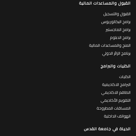
القبول والمساعدات المالية
القبول والتسجيل
برامج البكالوريوس
برامج الماجستير
برامج الدبلوم
المنح والمساعدات المالية
برنامج الزائر الدولي
الكليات والبرامج
الكليات
البرامج الاكاديمية
الطاقم الاكاديمي
التقويم الأكاديمي
المساقات المطروحة
الهواتف الداخلية
الحياة في جامعة القدس