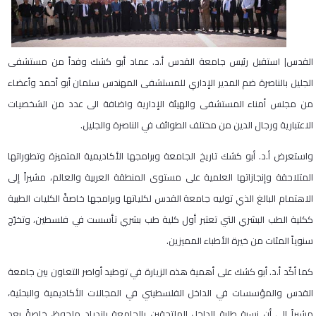
القدس| استقبل رئيس جامعة القدس أ.د. عماد أبو كشك وفداً من مستشفى
الجليل بالناصرة ضم المدير الإداري للمستشفى المهندس سلمان أبو أحمد وأعضاء
من مجلس أمناء المستشفى والهيئة الإدارية واضافة الى عدد من الشخصيات
الاعتبارية ورجال الدين من مختلف الطوائف في الناصرة والجليل.
واستعرض أ.د. أبو كشك تاريخ الجامعة وبرامجها الأكاديمية المتميزة وتطوراتها
المتلاحقة وإنجازاتها العلمية على مستوى المنطقة العربية والعالم، مشيراً إلى
الاهتمام البالغ الذي توليه جامعة القدس لكلياتها وبرامجها خاصةً الكليات الطبية
ككلية الطب البشري التي تعتبر أول كلية طب بشري تأسست في فلسطين، وتخرّج
سنوياً المئات من خيرة الأطباء المميزين
.
كما أكّد أ.د. أبو كشك على أهمية هذه الزيارة في توطيد أواصر التعاون بين جامعة
القدس والمؤسسات في الداخل الفلسطيني في المجالات الأكاديمية والبحثية،
مشيراً إلى أن نسبة طلبة الداخل الملتحقين بالجامعة بازدياد ملحوظ، خاصةً بعد