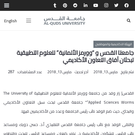
English
الهيئة الاكاديمية والموظفين
جامعتا القدس و “وورمز الألمانية” للعلوم التطبيقية
تبحثان آفاق التعاون الأكاديمي
نشر بتاريخ
مارس 13, 2018
آخر تحديث
مارس 13, 2018
عدد المشاهدات:
287
القدس| زار وفد من جامعة وورمز الألمانية للعلوم التطبيقية The University of
Applied Sciences Worms”" جامعة القدس لبحث سبل التعاون الأكاديمي
والبحثي، حيث ضم الوفد نائب رئيس الجامعة وعدد من الأكاديميين فيها.
والتقى الوفد مع نائب رئيس جامعة القدس التنفيذي أ.د. حسن دويك ومساعد
نائب الرئيس للشؤون الأكاديمية د. عامر كنعان، ومساعد الرئيس للبحث والتطوير