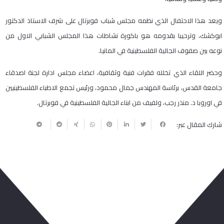
ويعد هذا الاحتفال الذي نظمه مجلس شباب فوبرتال على شرف الاستاذ الدكتور
ابوكشك، وترحيبا بقدومه هو باكورة نشاطات هذا المجلس الشبابي الاول من
نوعه بين صفوف الجالية الفلسطينية في المانيا.
وحضر اللقاء الذي تخلله فقرات فنية وثقافية، اعضاء مجلس ادارة لجنة اصدقاء
جامعة القدس، برئاسة المهندس جمال محمود، ورئيس تجمع الاطباء الفلسطينيين
في اوروبا د. منذر رجب، ولفيف من ابناء الجالية الفلسطينية في فوبرتال.
شارك المقال عبر:
ربما يعجبك أيضا