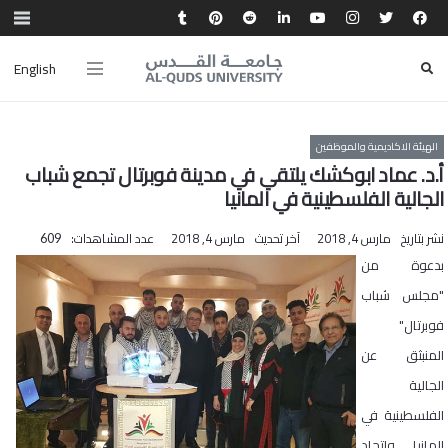
English
الهيئة الاكاديمية والموظفين
أ.د. عماد ابوكشك يلتقي في مدينة فوبرتال تجمع شباب
الجالية الفلسطينية في المانيا
نشر بتاريخ
مارس 4, 2018
آخر تحديث
مارس 4, 2018
عدد المشاهدات:
609
بدعوة من
"مجلس شباب
فوبرتال"
المنبثق عن
الجالية
الفلسطينية في
المانيا واتحاد