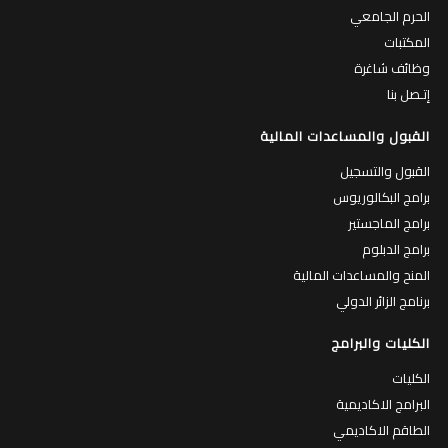
الحرم الجامعي
المكتبات
وظائف شاغرة
إتـصل بنا
القبول والمساعدات المالية
القبول والتسجيل
برامج البكالوريوس
برامج الماجستير
برامج الدبلوم
المنح والمساعدات المالية
برنامج الزائر الدولي
الكليات والبرامج
الكليات
البرامج الاكاديمية
الطاقم الاكاديمي