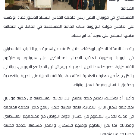
الصداقة
الفلسطيني في فوبرتال، التقى رئيس جامعة القدس الاستاذ الدكتور عماد ابوكشك
على هامش جولته الاوروبية شباب الجالية الفلسطينية في المانيا، في احتفالية
نظمها المجلس على شرف أ.د. ابو كشك.
وتحدث الاستاذ الدكتور ابوكشك، خلال كلمته عن اهمية دور الشباب الفلسطيني
في اوروبا، وضرورة تعاقب الاجيال المحافظين على هويتهم وحضارتهم
الفلسطينية، خصوصا هذا الجيل الذي ولد ويعيش في المجتمع الاوروبي، وبالتالي
يشكل جزءاً من معارفه العلمية المتقدمة، وثقافته المبنية على الحرية والتعددية
وحقوق الانسان وقيمة العمل والبناء.
وأعلن أ.د ابوكشك، تقديم منحة لتعليم ابناء الجالية الفلسطينية في مدينة فوبرتال
بمقاطعة شمال الراين الالمانية، اللغة العربية ضمن برنامج خاص تقدمه الجامعة
في مدينة القدس، ليمكنهم من تحسين ادوات التواصل مع مجتمعهم الفلسطيني
وقضاياه، بما يعزز ارتباطهم بوطنهم فلسطين، والعمل مستقبلا لخدمة قضيته
وطنيا وعلميا وثقافيا.