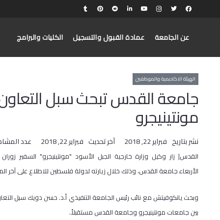
عن الجامعة
عمادة القبول والتسجيل
الكليات والبرامج
الهيئة الاكاديمية والموظفين
جامعة القدس تبحث سبل التعاون
مونتينيجرو
نشر بتاريخ
فبراير 22, 2018
آخر تحديث
فبراير 22, 2018
عدد المشاه
القدس| زار وكيل وزارة خارجية الجبل الأسود "مونتينيجرو" السفير زوران 
الأربعاء جامعة القدس، وذلك خلال زيارته لدولة فلسطين للاطلاع على آخر ال
وبحث يانكوفيتش مع نائب رئيس الجامعة التنفيذي أ.د. حسن دويك سبل التعا
بين جامعات مونتينيجرو وجامعة القدس مستقبلاً.