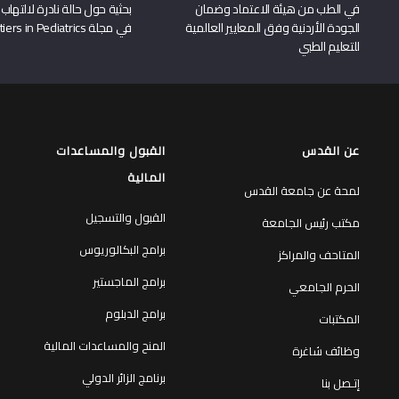
في الطب من هيئة الاعتماد وضمان
بحثية حول حالة نادرة لالتهاب 
الجودة الأردنية وفق المعايير العالمية
في مجلة Frontiers in Pediatrics
للتعليم الطبي
عن القدس
القبول والمساعدات
المالية
لمحة عن جامعة القدس
القبول والتسجيل
مكتب رئيس الجامعة
برامج البكالوريوس
المتاحف والمراكز
برامج الماجستير
الحرم الجامعي
برامج الدبلوم
المكتبات
المنح والمساعدات المالية
وظائف شاغرة
برنامج الزائر الدولي
إتـصل بنا