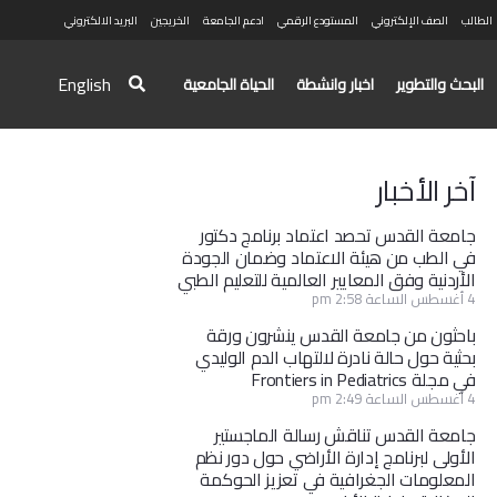
الطالب
الصف الإلكتروني
المستودع الرقمي
ادعم الجامعة
الخريجين
البريد الالكتروني
English
البحث والتطوير
اخبار وانشطة
الحياة الجامعية
آخر الأخبار
جامعة القدس تحصد اعتماد برنامج دكتور
في الطب من هيئة الاعتماد وضمان الجودة
الأردنية وفق المعايير العالمية للتعليم الطبي
4 أغسطس الساعة 2:58 pm
باحثون من جامعة القدس ينشرون ورقة
بحثية حول حالة نادرة لالتهاب الدم الوليدي
في مجلة Frontiers in Pediatrics
4 أغسطس الساعة 2:49 pm
جامعة القدس تناقش رسالة الماجستير
الأولى لبرنامج إدارة الأراضي حول دور نظم
المعلومات الجغرافية في تعزيز الحوكمة