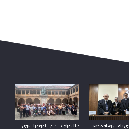
راضي يناقش رسالة ماجستير
د. إباء فراح تشارك في المؤتمر السنوي