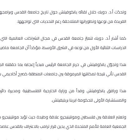
وتحدّث أ.د. دويك خلال لقائه يانكوفيتش حول تاريخ جامعة القدس وبرامجها 
الفريدة من نوعها وتطوراتها المتلاحقة رغم التحديات التي تواجهها.
كما أشار أ.د. دويك لتميّز جامعة القدس في مجال الشراكات العالمية التي 
الدراسات الثنائية الأول من نوعه في الشرق الأوسط، مؤكدأ أن الجامعة ماضية
هذا وتجوّل يانكوفيتش في حرم الجامعة الرئيس مبدياً إعجابه بما حققته الج
القدس تأتي نتيجة لمكانتها المرموقة بين جامعات المنطقة كصرح أكاديمي 
هذا ورافق يانكوفيتش وفداً من وزارة الخارجية الفلسطينية ومديرة دائرة
والمستشارة الأولى للحكومة ايرينا بريليفيتش.
وتعتبر العلاقة بين فلسطين ومونتينيجرو علاقة وطيدة حيث تؤيد مونتينيجرو
الجمعية العامة للأمم المتحدة الذي يدين قرار ترامب بالاعتراف بالقدس عاصمة