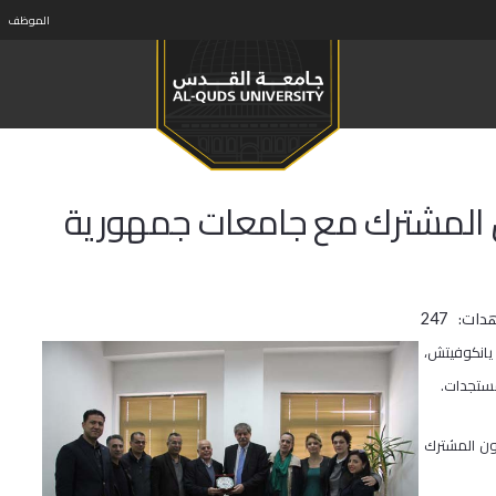
الموظف
 المشترك مع جامعات جمهورية
دات:
247
يانكوفيتش،
مستجدات.
ون المشترك