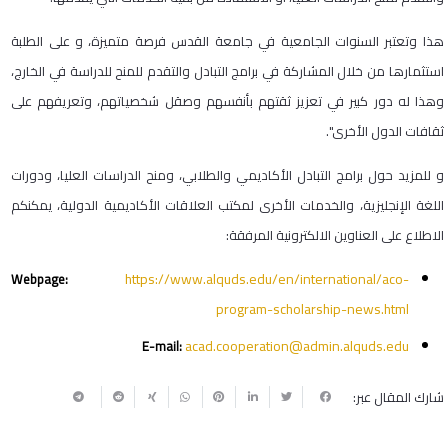
هذا وتعتبر السنوات الجامعية في جامعة القدس فرصة متميزة، و على الطلبة
استثمارها من خلال المشاركة في برامج التبادل والتقدم للمنح للدراسة في الخارج،
وهذا له دور كبير في تعزيز ثقتهم بأنفسهم وصقل شخصياتهم، وتعريفهم على
ثقافات الدول الأخرى".
و للمزيد حول برامج التبادل الأكاديمي والطلابي، ومنح الدراسات العليا، ودورات
اللغة الإنجليزية، والخدمات الأخرى لمكتب العلاقات الأكاديمية الدولية، يمكنكم
الاطلاع على العناوين الالكترونية المرفقة:
https://www.alquds.edu/en/international/aco-
Webpage:
program-scholarship-news.html
acad.cooperation@admin.alquds.edu
E-mail:
شارك المقال عبر: