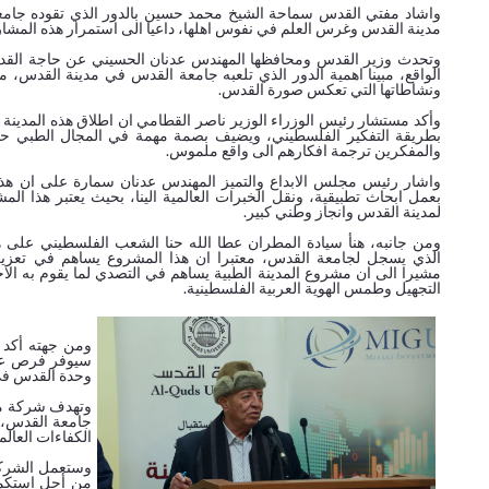
واشاد مفتي القدس سماحة الشيخ محمد حسين بالدور الذي تقوده جامعة
مدينة القدس وغرس العلم في نفوس اهلها، داعيا الى استمرار هذه المشا
وتحدث وزير القدس ومحافظها المهندس عدنان الحسيني عن حاجة القدس ل
الواقع، مبينا اهمية الدور الذي تلعبه جامعة القدس في مدينة القدس، 
ونشاطاتها التي تعكس صورة القدس.
وأكد مستشار رئيس الوزراء الوزير ناصر القطامي ان اطلاق هذه المدينة ت
بطريقة التفكير الفلسطيني، ويضيف بصمة مهمة في المجال الطبي حيث
والمفكرين ترجمة افكارهم الى واقع ملموس.
واشار رئيس مجلس الابداع والتميز المهندس عدنان سمارة على ان هذا
بعمل ابحاث تطبيقية، ونقل الخبرات العالمية الينا، بحيث يعتبر هذا الم
لمدينة القدس وانجاز وطني كبير.
ومن جانبه، هنأ سيادة المطران عطا الله حنا الشعب الفلسطيني على هذا
الذي يسجل لجامعة القدس، معتبرا ان هذا المشروع يساهم في تعزيز
مشيرا الى ان مشروع المدينة الطبية يساهم في التصدي لما يقوم به الا
التجهيل وطمس الهوية العربية الفلسطينية.
ومن جهته أكد 
سيوفر فرص عمل 
وحدة القدس في 
وتهدف شركة مد
جامعة القدس، ل
الكفاءات العالم
وستعمل الشركة
من أجل استكمال