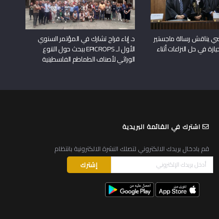
راضي يناقش رسالة ماجستير
د. إباء فراح تشارك في المؤتمر السنوي
يازة في حل النزاعات أثناء
الأول لـ EPICROPS ببحث حول التنوع
الوراثي لأصناف الطماطم الفلسطينية
اشترك في القائمة البريدية
قم بادخال بريدك الالكتروني لتصلك النشرة الالكترونية بانتظام