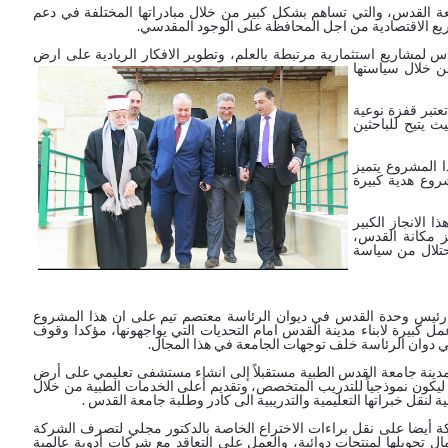
 القدس، والتي تساهم بشكل كبير من خلال مبادراتها المختلفة في دعم
ريع الاقتصادية من اجل المحافظة على الوجود المقدسي.
مشاريع استثمارية مرتبطة بالعلم، وتطوير الافكار الريادية على ارض
من
خلال سياستها
عتبر قفزة نوعية
 يتيح للباحثين
 المشروع يتميز
شروع هدية كبيرة
 الانجاز الكبير
 مكانة القدس،
حتلال من سياسة
رئيس وحدة القدس في ديوان الرئاسة معتصم تيم على ان هذا المشروع
كبيرة لابناء مدينة القدس امام التحديات التي يواجهونها، مؤكدا وقوف
دوان الرئاسة خلف توجهات الجامعة في هذا المجال.
ينة جامعة القدس الطبية مستقبلاً إلى انشاء مستشفى تعليمي على أرض
يكون نموذجياً للتدريب المتخصص، وتقديم أعلى الخدمات الطبية من خلال
ية لنقل خبراتها التعليمية والتدريبية الى كادر وطلبة جامعة القدس .
 أيضا على نقل براءات الاختراع الخاصة بالدكتور مجلي لتصرف الشركة
 تحويلها لمنتجات دوائية، والعمل على التعاقد مع شركات أدوية عالمية