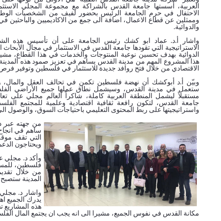
العربية، أسستها جامعة القدس بالشراكة مع مجموعة المجلي الاستثم
الاحتفال في حرم الجامعة الرئيس بحضور لفيف من الشخصيات الوطني
وممثلين عن قطاع الاعمال، اضافة الى جمع من الاكاديميين والباحثين في 
والدوائية.
واشار أ.د. عماد ابو كشك رئيس الجامعة على أن تأسيس هذه ال
الاستراتيجية التي تقودها جامعة القدس في الاستثمار في مجال الأبحاث ا
الدوائية بهدف تحسين نوعية المنتوجات والخدمات في هذا القطاع، مشير
هذا المشروع المهم من مدينة القدس يساهم في تعزيز صمود هذه المدينة،
الاقتصادي من خلال فتح روافد جديدة للاستثمار في فلسطين وتوفير فرص 
وبيّن أ.د أبوكشك أن نهضة فلسطين تكمن في تحالف العقل والمال، 
ستعمل في مدينة القدس، وسيشمل نطاق عملها جميع الأراضي الفلس
مستقبلاً ليشمل المنطقة العربية كاملة، شاكراً العالم مجلي على تعا
جامعة القدس، لتكون رافعة ثقافية اقتصادية وعلمية للمجتمع الفلسط
واستراتيجيتها على ربط المحتوى التعليمي باحتياجات السوق، والوصول ا
من جهته عبر د
ساهم في انجاح 
التي تقف موقف
ويحتاجون الدعم
وأكد د. مجلي ع
فلسطين، للمسا
من خلال تقديم
المدينة ستصبح ا
واشار د. مجلي
يدرك الجميع اه
هذه المشاريع 
مكانة القدس في نفوس الجميع، مشيرا الى انه يجب ان يجتمع المال الفل