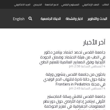
الطالب
الصف الإلكتروني
المستودع الرقمي
ادعم الجامعة
الخريجين
البريد الالكتروني
English
البحث والتطوير
اخبار وانشطة
الحياة الجامعية
آخر الأخبار
جامعة القدس تحصد اعتماد برنامج دكتور
في الطب من هيئة الاعتماد وضمان الجودة
الأردنية وفق المعايير العالمية للتعليم الطبي
4 أغسطس الساعة 2:58 pm
باحثون من جامعة القدس ينشرون ورقة
بحثية حول حالة نادرة لالتهاب الدم الوليدي
في مجلة Frontiers in Pediatrics
4 أغسطس الساعة 2:49 pm
جامعة القدس تناقش رسالة الماجستير
الأولى لبرنامج إدارة الأراضي حول دور نظم
المعلومات الجغرافية في تعزيز الحوكمة