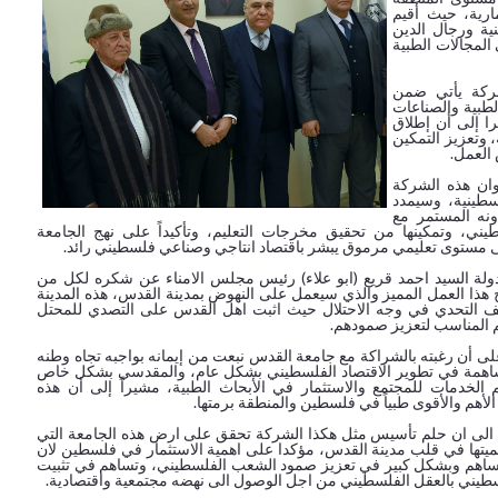
ارية، حيث أقيم
ة ورجال الدين
المجالات الطبية
شركة يأتي ضمن
لطبية والصناعات
ا إلى أن إطلاق
 وتعزيز التمكين
العمل.
وان هذه الشركة
طينية، وسيمدد
ونه المستمر مع
يني، وتمكينها من تحقيق مخرجات التعليم، وتأكيداً على نهج الجامعة
لى مستوى تعليمي مرموق يبشر باقتصاد انتاجي وصناعي فلسطيني رائد.
ولة السيد احمد قريع (ابو علاء) رئيس مجلس الامناء عن شكره لكل من
هذا العمل المميز والذي سيعمل على النهوض بمدينة القدس، هذه المدينة
 التحدي في وجه الاحتلال حيث اثبت اهل القدس على التصدي للمحتل
 المناسب لتعزيز صمودهم.
لى أن رغبته بالشراكة مع جامعة القدس نبعت من إيمانه بواجبه تجاه وطنه
همة في تطوير الاقتصاد الفلسطيني بشكل عام، والمقدسي بشكل خاص
 الخدمات للمجتمع والاستثمار في الأبحاث الطبية، مشيراً إلى أن هذه
لأهم والأقوى طبياً في فلسطين والمنطقة برمتها.
 الى ان حلم تأسيس مثل هكذا الشركة تحقق على ارض هذه الجامعة التي
ميتها في قلب مدينة القدس، مؤكدا على اهمية الاستثمار في فلسطين لان
تساهم وبشكل كبير في تعزيز صمود الشعب الفلسطيني، وتساهم في تثبيت
سطيني بالعقل الفلسطيني من اجل الوصول الى نهضه مجتمعية واقتصادية.