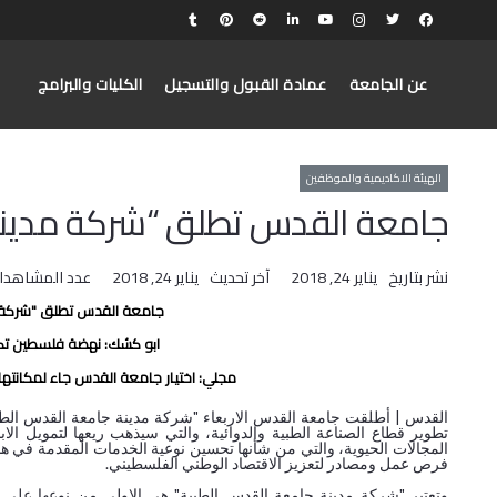
عن الجامعة
عمادة القبول والتسجيل
الكليات والبرامج
الهيئة الاكاديمية والموظفين
جامعة القدس تطلق “شركة مدينة
نشر بتاريخ
يناير 24, 2018
آخر تحديث
يناير 24, 2018
عدد المشاهدا
جامعة القدس تطلق "شركة م
ابو كشك: نهضة فلسطين تك
مجلي: اختيار جامعة القدس جاء لمكانتها
​القدس | أطلقت جامعة القدس الاربعاء "شركة مدينة جامعة القدس الطبي
تطوير قطاع الصناعة الطبية والدوائية، والتي سيذهب ريعها لتمويل الا
المجالات الحيوية، والتي من شأنها تحسين نوعية الخدمات المقدمة في هذا
فرص عمل ومصادر لتعزيز الاقتصاد الوطني الفلسطيني.
وتعتبر "شركة مدينة جامعة القدس الطبية" هي الاولى من نوعها على