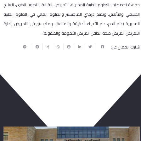
خمسة تخصصات: العلوم الطبية المخبرية، التمريض، القبالة، التصوير الطبي، العلاج
الطبيعي والتأهيل. وتمنح درجتي الماجستير والدبلوم العالي في: العلوم الطبية
المخبرية (علم الدم، علم الأحياء الدقيقة والمناعة)، وماجستير في التمريض (ادارة
التمريض، تمريض صحة الطفل، تمريض الأمومة والطفولة).
شارك المقال عبر:
ربما يعجبك أيضا