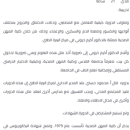
مدى 21 ساعة
تدريبية.
وتناولت الدورة كيفية التعامل مع المصابين، وحالات الاختناق والجروح بمختلف
أنواعها والكسور وضغط الدم والسكري، والإغماء، وذلك من خلال كلية المهن
الصحية ممثلة بالدكتور أكرم خروبي في مركز البيرة الطبي.
وأشار الدكتور أكرم خروبي إلى ضرورة أخذ مثل هذه العلوم وهي ضرورية لدخول
كل بيت، معرفاً بجامعة القدس وكلية المهن الصحية، وكيفية الاختيار الدراسي
المستقبلي وإمكانية تعلم الطب في الجامعة.
بدوره قال أ. محمود حسني عابد المدير الاداري لمركز البيرة الطبي إن هذه الدورات
تفيد المجتمع المدني، ويجب التنسيق مع مدارس أخرى لعقد مثل هذه الدورات
وأخرى في مجال الاطفاء والانقاذ.
وتم تسليم المشاركين في الدورة الشهادات.
يذكر أن كلية المهن الصحية تأسست عام 1979، وتمنح شهادة البكالوريوس في