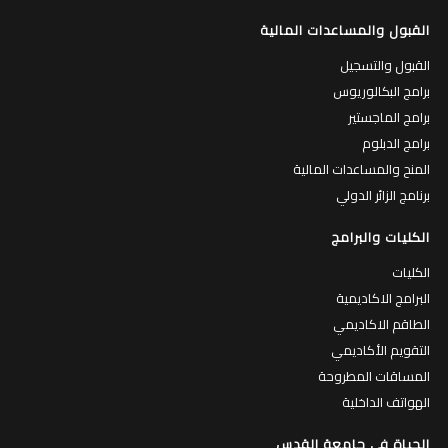
القبول والمساعدات المالية
القبول والتسجيل
برامج البكالوريوس
برامج الماجستير
برامج الدبلوم
المنح والمساعدات المالية
برنامج الزائر الدولي
الكليات والبرامج
الكليات
البرامج الاكاديمية
الطاقم الاكاديمي
التقويم الأكاديمي
المساقات المطروحة
الهواتف الداخلية
الحياة في جامعة القدس