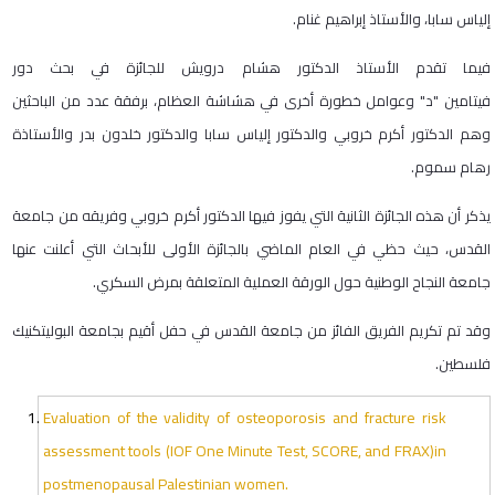
إلياس سابا، والأستاذ إبراهيم غنام.
فيما تقدم الأستاذ الدكتور هشام درويش للجائزة في بحث دور
فيتامين "د" وعوامل خطورة أخرى في هشاشة العظام، برفقة عدد من الباحثين
وهم الدكتور أكرم خروبي والدكتور إلياس سابا والدكتور خلدون بدر والأستاذة
رهام سموم.
يذكر أن هذه الجائزة الثانية التي يفوز فيها الدكتور أكرم خروبي وفريقه من جامعة
القدس، حيث حظي في العام الماضي بالجائزة الأولى للأبحاث التي أعلنت عنها
جامعة النجاح الوطنية حول الورقة العملية المتعلقة بمرض السكري.
وقد تم تكريم الفريق الفائز من جامعة القدس في حفل أقيم بجامعة البوليتكنيك
فلسطين.
Evaluation of the validity of osteoporosis and fracture risk
assessment tools (IOF One Minute Test, SCORE, and FRAX)in
postmenopausal Palestinian women.