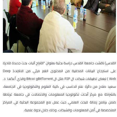
القدس| ناقشت جامعة القدس دراسة بحثية بعنوان "اقتراح آليات بحث جديدة قادرة
على استرجاع البيانات المخفية من المحتوى الغير مرئي من الانترنت( Deep
Web ) لبعض تطبيقات شبكات ال P2P مثل ال BitTorrentو Bitcoi والذي أعدّها د.
سعيد صلاح من دائرة علم الحاسب في كلية العلوم والتكنولوجيا في الجامعة،
بالشراكة مع مركز أبحاث تكنولوجيا المعلومات والاتصالات في جامعة غرناطة
ضمن برنامج زمالة للبحث العلمي حيث عمل مع المجموعة البحثية في المراكز
المتخصصة في أمن المعلومات والشبكات، وذلك خلال ندوة علمية.