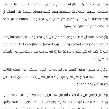
ونتج عن هذه الدراسة الأولية تصميم نموذج يستخدم خوارزميات قادرة على
اكتشاف المصادر الالكترونية المنشورة بطرق تنتهك حقوق الملكية على شبكات ال
(BitTorrent)، من خلال تجميع كم هائل من المعلومات المتناقلة عبر هذه
الشبكات ومن ثم تحليلها ودراستها.
وأوضح د. صلاح أن هذا النموذج المصمم يعزز أمن المعلومات بحيث يتيح للشركات
الخاصة والحكومات إمكانية رصد التسرب المحتمل للمعلومات الخاصة بوثاثقها
السرية، كما أنه يتيح للأفراد معرفة ما إذا تسربت صورهم وملفاتهم عبر الشبكات
الالكترونية.
وقال د. صلاح: "يعتبر التنقيب عن البيانات في الجزء المخفي من شبكة الانترنت
قضية حساسة تخضع لضوابط وقيود، ولكنه من الضرورات الملحة التي تساعد في
حماية أمن المعلومات."
وأكّد أن العمل على مشاريع بحثية من هذا النوع بحاجة لتضافر قطاعات عدة منها
وزارة الاتصالات، المؤسسات المالية والبنوك، شركات تطوير الأنظمة وأمن