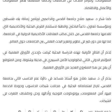
المعلومات، ومراكز الأبحاث في الجامعات وخاصة المتعلقة بنظم المعلومات
والأعمال والاقتصاد.
كما شكر د. سعيد صلاح جامعة القدس والداعمين لبرنامج زمالة: بنك فلسطين
ومؤسسة تعاون، داعياً الباحثين والطلبة لاستثمار الفرص البحثية والأكاديمية التي
تقدمها جامعة القدس من خلال مكتب العلاقات الأكاديمية الدولية في الجامعة،
لما لها من دور كبير في تطوير وتعزيز البحث العلمي بين الجامعات حول العالم.
يُذكر أن النتائج الأولية لهذه الدراسة البحثية عُرضت كإحدى الأوراق العلمية في
المؤتمر الدولي الثاني لتكنولوجيا الأمن السيبيري في مدينة برشلونة، ومن المتوقع
أن ينتج عن هذا المشروع العديد من الأوراق العلمية.
يذكر أن د. سعيد صلاح هو أستاذ مساعد في دائرة علم الحاسب الآلي بجامعة
القدس، تتركز اهتماماته البحثية في مجالات شبكات الحاسوب وجودة الخدمة
فيها، أمن المعلومات، بروتوكولات التوجيه وأدائها، وحل واكتشاف الثغرات في
الشبكات.
شارك المقال عبر: