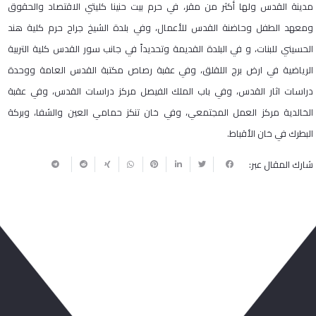
مدينة القدس ولها أكثر من مقر، في حرم بيت حنينا كليتي الاقتصاد والحقوق
ومعهد الطفل وحاضنة القدس للأعمال، وفي بلدة الشيخ جراح حرم كلية هند
الحسيني للبنات، و في البلدة القديمة وتحديداً في جانب سور القدس كلية التربية
الرياضية في ارض برج اللقلق، وفي عقبة رصاص مكتبة القدس العامة ووحدة
دراسات اثار القدس، وفي باب الملك الفيصل مركز دراسات القدس، وفي عقبة
الخالدية مركز العمل المجتمعي، وفي خان تنكز حمامي العين والشفا، وبركة
البطرك في خان الأقباط.
شارك المقال عبر:
ربما يعجبك أيضا