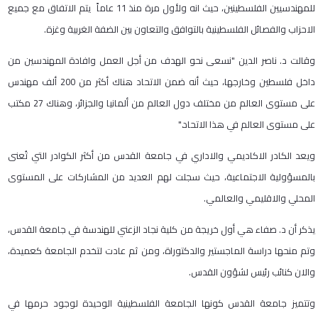
للمهندسيين الفلسطينين، حيث انه ولأول مرة منذ 11 عاماً يتم الاتفاق مع جميع
الاحزاب والفصائل الفلسطينية بالتوافق والتعاون بين الضفة الغربية وغزة.
وقالت د. ناصر الدين "نسعى نحو الهدف من أجل العمل وافادة المهندسين من
داخل فلسطين وخارجها، حيث أنه ضمن الاتحاد هناك أكثر من 200 ألف مهندس
على مستوى العالم من مختلف دول العالم من ألمانيا والجزائر، وهناك 27 مكتب
على مستوى العالم في هذا الاتحاد."
ويعد الكادر الاكاديمي والاداري في جامعة القدس من أكثر الكوادر التي تُعنى
بالمسؤولية الاجتماعية، حيث سجلت لهم العديد من المشاركات على المستوى
المحلي والاقليمي والعالمي.
يذكر أن د. صفاء هي أول خريجة من كلية نجاد الزعني للهندسة في جامعة القدس،
وتم منحها دراسة الماجستير والدكتوراة، ومن ثم عادت لتخدم الجامعة كعميدة،
والان كنائب رئيس لشؤون القدس.
وتتميز جامعة القدس كونها الجامعة الفلسطينية الوحيدة لوجود حرمها في