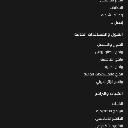
المكتبات
وظائف شاغرة
إتـصل بنا
القبول والمساعدات المالية
القبول والتسجيل
برامج البكالوريوس
برامج الماجستير
برامج الدبلوم
المنح والمساعدات المالية
برنامج الزائر الدولي
الكليات والبرامج
الكليات
البرامج الاكاديمية
الطاقم الاكاديمي
التقويم الأكاديمي