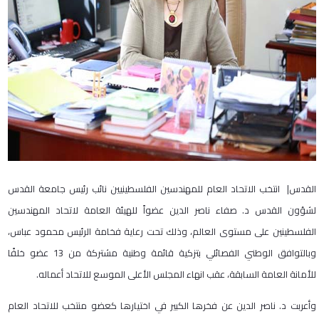
القدس| انتخب الاتحاد العام للمهندسين الفلسطينيين نائب رئيس جامعة القدس
لشؤون القدس د. صفاء ناصر الدين عضواً للهيئة العامة لاتحاد المهندسين
الفلسطينين على مستوى العالم، وذلك تحت رعاية فخامة الرئيس محمود عباس،
وبالتوافق الوطني الفصائلي بتزكية قائمة وطنية مشتركة من 13 عضو خلفًا
للأمانة العامة السابقة، عقب انهاء المجلس الأعلى الموسع للاتحاد أعماله.
وأعربت د. ناصر الدين عن فخرها الكبير في اختيارها كعضو منتخب للاتحاد العام