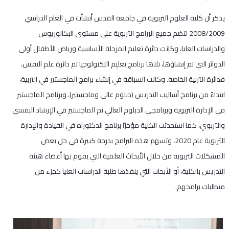
يذكر أن كلية العلوم التربوية في جامعة القدس أنشأت في العام الدراسي
2008/2009 لتضم جميع البرامج التربوية على مستوى البكالوريوس
والدراسات العليا، وكانت دائرة تعليم المرحلة الأساسية ورياض الأطفال أولى
الدوائر التي تم إنشاؤها، تلاها برنامج تعليم التكنولوجيا ثم دائرة علم النفس،
فدائرة التربية الخاصة. وكانت السباقة في إنشاء برامج الماجستير في التربية،
ابتداءً من برنامج أساليب التدريس (دبلوم عالي وماجستير)، وبرنامج الماجستير
في الإدارة التربوية وبرنامجي الدبلوم العالي ثم الماجستير في الإرشاد النفسي
والتربوي، كما استحدثت الكلية مؤخرًا برنامج الدكتوراه في القيادة والإدارة
التربوية عام 2020، وتسهم هذه البرامج بدرجة كبيرة في حل بعض
المشكلات التربوية من خلال الأبحاث العلمية التي يقوم بها أعضاء هيئة
التدريس بالكلية، أو الأبحاث التي ينفذها طلبة الدراسات العليا كجزء من
متطلبات برامجهم.