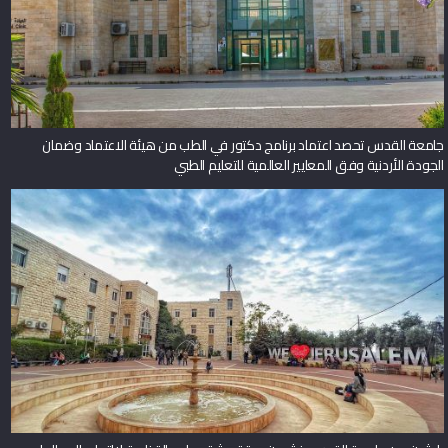
جامعة القدس تحصد اعتماد برنامج دكتور في الطب من هيئة الاعتماد وضمان
الجودة الأردنية وفق المعايير العالمية للتعليم الطبي
باحثون من جامعة القدس ينشرون ورقة بحثية حول حالة نادرة لالتهاب الدم الوليدي