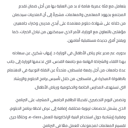
يتعامل مع فئة عمرية هامة لا بد من العناية بها من أجل ضمان تقدم
المجتمع بجهود المعلمين والمعلمات، مشيرةً إلى أن المتدربات سيحصلن
من خلاله على شهادة دبلوم معتمدة على أيدي مدربين وخبراء جامعيين
مؤهلين بالتعاون مع الوزارة، الأمر الذي سيمكنهن من تبادل الخبرات، كما
ويفتح أفق جديدة مستقبلية أمامهن.
بدوره، عبر مدير عام رياض الأطفال في الوزارة د. إيهاب شكري عن سعادته
بهذا اللقاء والشراكة الهامة مع جامعة القدس، التي تدعمها الوزارة إلى جانب
عدة جامعات من أجل رفعة فلسطين، متحدثًا عن النقلة النوعية في الاهتمام
بالطفولة المبكرة في فلسطين، من خلال تأسيس برامج الدبلوم والإرشاد
التي تستهدف المدارس الخاصة والحكومية ورياض الأطفال.
وتضمن اليوم التحضيري تقديمًا للطاقم الجامعي المشرف على البرنامج،
الذي يشمل تخصصات تربوية مختلفة، إضافة إلى عرض لخطة برنامج الدبلوم،
وفقرة إرشادية حول استخدام البنية الإلكترونية للعمل e-class، وختامًا جرى
تقسيم المعلمات لمجموعات للعمل معًا في البرنامج.