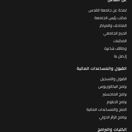
لمحة عن جامعة القدس
مكتب رئيس الجامعة
المتاحف والمراكز
الحرم الجامعي
المكتبات
وظائف شاغرة
إتـصل بنا
القبول والمساعدات المالية
القبول والتسجيل
برامج البكالوريوس
برامج الماجستير
برامج الدبلوم
المنح والمساعدات المالية
برنامج الزائر الدولي
الكليات والبرامج