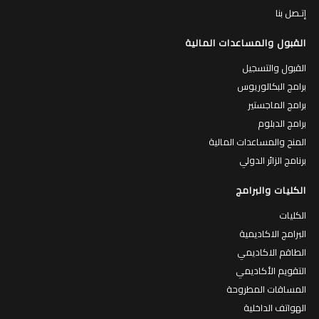
إتـصل بنا
القبول والمساعدات المالية
القبول والتسجيل
برامج البكالوريوس
برامج الماجستير
برامج الدبلوم
المنح والمساعدات المالية
برنامج الزائر الدولي
الكليات والبرامج
الكليات
البرامج الاكاديمية
الطاقم الاكاديمي
التقويم الأكاديمي
المساقات المطروحة
الهواتف الداخلية