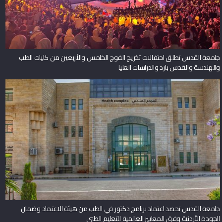
جامعة القدس تطلق احتفالات تخريج الفوج الخامس والأربعين من كليات الطب
والهندسة والقدس بارد والدراسات العليا
جامعة القدس تحصد اعتماد برنامج دكتور في الطب من هيئة الاعتماد وضمان
الجودة الأردنية وفق المعايير العالمية للتعليم الطبي