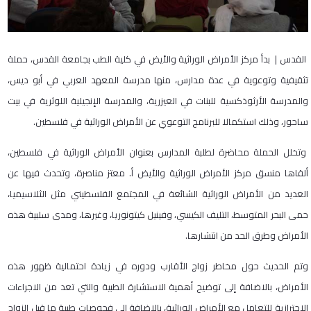
القدس | بدأ مركز الأمراض الوراثية والأيض في كلية الطب بجامعة القدس، حملة
تثقيفية وتوعوية في عدة مدارس، منها مدرسة المعهد العربي في أبو ديس،
والمدرسة الأرثوذكسية للبنات في العيزرية، والمدرسة الإنجيلية اللوثرية في بيت
ساحور، وذلك استكمالا للبرنامج التوعوي عن الأمراض الوراثية في فلسطين.
وتخلل الحملة محاضرة لطلبة المدارس بعنوان الأمراض الوراثية في فلسطين،
ألقاها منسق مركز الأمراض الوراثية والأيض أ. معتز مناصرة، وتحدث فيها عن
العديد من الأمراض الوراثية الشائعة في المجتمع الفلسطيني مثل الثلاسيميا،
حمى البحر المتوسط، التليف الكيسي، وفينيل كيتونوريا، وغيرها، ومدى سلبية هذه
الأمراض وطرق الحد من انتشارها.
وتم الحديث حول مخاطر زواج الأقارب ودوره في زيادة احتمالية ظهور هذه
الأمراض، بالاضافة إلى توضيح أهمية الاستشارة الطبية والتي تعد من الاجراءات
الاحترازية للتعامل مع الأمراض الوراثية، بالإضافة إلى فحوصات طبية ما قبل الزواج