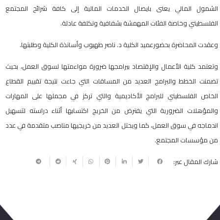
الشمول المالي يعنى بايصال الخدمات المالية إلى كافة شرائح المجتمع
الفلسطيني وخاصة الفئات المهمشة بشفافية وتكلفة عادلة.
وعقدت المحاضرة بحضورعميد الكلية د. ناصر طهبوب وأساتذة الكلية وطلبتها.
وتعتمد كلية الأعمال والإقتصاد ببرامجها ضرورة مواءمتها لسوق العمل، بحيث
تضمنت الخطط والبرامج العديد من المساقات التي جاءت نتيجة تقييم القطاع
الخاص الفلسطيني للبرامج الأكاديمية والتي تركز في مجملها على المهارات
والمؤهلات الضرورية التي يفترض من الخريج اكتسابها أثناء دراسته لتسهيل
اندماجه في سوق العمل، كما ويحتل العديد من خريجيها مناصب متقدمة في عدد
من مؤسسات المجتمع.
شارك المقال عبر: