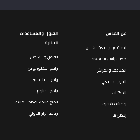
عن القدس
القبول والمساعدات
المالية
لمحة عن جامعة القدس
القبول والتسجيل
مكتب رئيس الجامعة
برامج البكالوريوس
المتاحف والمراكز
برامج الماجستير
الحرم الجامعي
برامج الدبلوم
المكتبات
المنح والمساعدات المالية
وظائف شاغرة
برنامج الزائر الدولي
إتـصل بنا