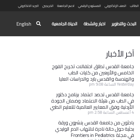
الطالب
الصف الإلكتروني
المستودع الرقمي
ادعم الجامعة
الخريجين
البريد الالكتروني
English
البحث والتطوير
اخبار وانشطة
الحياة الجامعية
آخر الأخبار
جامعة القدس تطلق احتفالات تخريج الفوج
الخامس والأربعين من كليات الطب
والهندسة والقدس بارد والدراسات العليا
Yesterday الساعة 9:08 pm
جامعة القدس تحصد اعتماد برنامج دكتور
في الطب من هيئة الاعتماد وضمان الجودة
الأردنية وفق المعايير العالمية للتعليم الطبي
4 أغسطس الساعة 2:58 pm
باحثون من جامعة القدس ينشرون ورقة
بحثية حول حالة نادرة لالتهاب الدم الوليدي
في مجلة Frontiers in Pediatrics