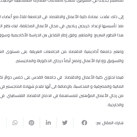
مفاهيم جديدة في التسويق، مفتخراً بالعلاقات البلغارية الفلسطينية الوطيدة و
إلى ذلك عقدت عمادة كلية الأعمال والاقتصاد في الجامعة لقاءً مع أعضاء الوفد
منذ تأسيسها لإعداد خريجين رياديين في مجال الأعمال المختلفة، لبناء نظم 
هذا التطور السريع والمتغير، وفق إطار التفاعل بين الدراسة الأكاديمية وسو
وتعتبر جامعة أكاديمية الاقتصاد من الجامعات العريقة على مستوى الع
والتسويق وإدارة الأعمال وتمنح أيضاً درجتي الدكتوراة والماجيستير.
فيما تحتوي كلية الأعمال والاقتصاد في جامعة القدس على خمس دوائر تقدم
المالية والمصرفية و المحاسبة، بالإضافة الى أنها تقدم شهادة الماجستير في 
من رجال الأعمال المؤهلين للمساهمة في اندماج الاقتصاد الفلسطيني في الا
والخارجية.
شارك المقال عبر: