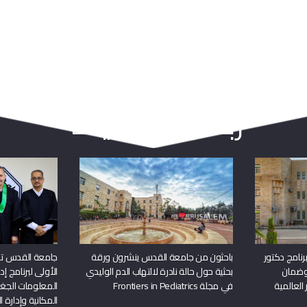
ربما يعجبك أيضا
نامج دكتور
باحثون من جامعة القدس ينشرون ورقة
جامعة القدس تن
وضمان
بحثية حول حالة نادرة لالتهاب الدم الوليدي
الأولى لبرنامج إ
 العالمية
في مجلة Frontiers in Pediatrics
المعلومات الجغر
المكانية وإدارة ا