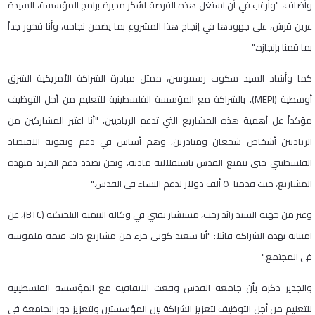
وأضاف، "وأرغب في أن استغل هذه الفرصة لشكر مديرة برامج المؤسسة، السيدة
عرين قرش، على جهودها في إنجاح هذا المشروع بما يضمن نجاحه، وأنا فخور جداً
بما قمنا بإنجازه."
كما وأشاد السيد سكوت رسموسن، ممثل مبادرة الشراكة الأمريكية الشرق
أوسطية (MEPI)، بالشراكة مع المؤسسة الفلسطينية للتعليم من أجل التوظيف
مؤكداً عل أهمية هذه المشاريع التي تدعم الرياديين، "أنا اعتبر المشاركين من
الرياديين أشخاص شجعان ومبادرين، وهم أساس في دعم وتقوية الاقتصاد
الفلسطيني حتى تتمتع القدس باستقلالية مادية، ونحن بصدد دعم المزيد منهذه
المشاريع، حيث قدمنا ٥٠ ألف دولار لدعم النساء في القدس."
وعبر من جهته السيد رائد رجب، مستشار تقني في وكالة التنمية البلجيكية (BTC)، عن
امتنانه بهذه الشراكة قائلا: "أنا سعيد كوني جزء من مشاريع ذات قيمة ملموسة
في المجتمع."
والجدير ذكره بأن جامعة القدس وقعت الاتفاقية مع المؤسسة الفلسطينية
للتعليم من أجل التوظيف لتعزيز الشراكة بين المؤسستين ولتعزيز دور الجامعة في