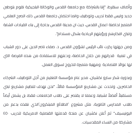
وأضاف سنقرط، "إننا بالشراكة مع جامعة القدس والوكالة البلجيكية نقوم بتوطين
جديد وليس فقط تدريب وتوظيف وانما احتضان جامعة القدس ذلك الصرح العلمي
المتميز لحاضنة اعمال القدس، حيث ان مدينة القدس بحاجة إلى بناء القيادات الشابة
وتبني افكارهم ورؤيتهم الريادية بشكل مستدام".
ومن جهتها ركزت نائب الرئيس لشؤون القدس د. صفاء ناصر الدين على دور الشباب
في تنمية قدراتهم من خلال الحاضنة، ودعتهم للاستفادة من هذه الفرصة التي
لها عوائد اقتصادية ومهنية متميزة للخروج لسوق العمل.
وبدوره شكر سارو نكشيان، مدير عام مؤسسة التعليم من أجل التوظيف، الشركاء
الحاضرين، وتحدث عن مشاريع المؤسسة قائلاً، "نحن نهدف لتنظيم مشاريع تبني
مستقبلاً أفضلاً لشبابنا، وعملنا لا يقتصر على طلاب الجامعات فقط، بل يشمل أيضاً
طلاب المدارس الثانوية، مثل مشروع ‘الطلائع المبتكرون’الذي ننفذه بدعم من
اليونيسيف." ثم أعلن نكشيان عن منحة قدمتها القنصلية الامريكية لتدريب ٤٥٠
مشاركة من النساء المقدسيات.