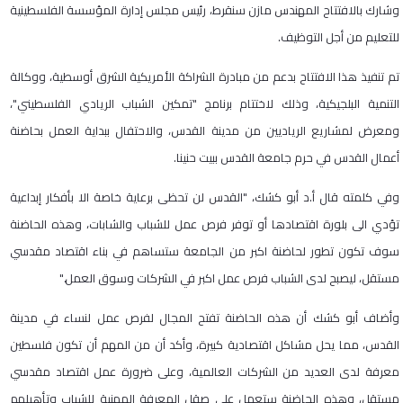
وشارك بالافتتاح المهندس مازن سنقرط، رئيس مجلس إدارة المؤسسة الفلسطينية
للتعليم من أجل التوظيف.
تم تنفيذ هذا الافتتاح بدعم من مبادرة الشراكة الأمريكية الشرق أوسطية، ووكالة
التنمية البلجيكية، وذلك لاختتام برنامج "تمكين الشباب الريادي الفلسطيني"،
ومعرض لمشاريع الرياديين من مدينة القدس، والاحتفال ببداية العمل بحاضنة
أعمال القدس في حرم جامعة القدس ببيت حنينا.
وفي كلمته قال أ.د أبو كشك، "القدس لن تحظى برعاية خاصة الا بأفكار إبداعية
تؤدي الى بلورة اقتصادها أو توفر فرص عمل للشباب والشابات، وهذه الحاضنة
سوف تكون تطور لحاضنة اكبر من الجامعة ستساهم في بناء اقتصاد مقدسي
مستقل، ليصبح لدى الشباب فرص عمل اكبر في الشركات وسوق العمل."
وأضاف أبو كشك أن هذه الحاضنة تفتح المجال لفرص عمل لنساء في مدينة
القدس، مما يحل مشاكل اقتصادية كبيرة، وأكد أن من المهم أن تكون فلسطين
معرفة لدى العديد من الشركات العالمية، وعلى ضرورة عمل اقتصاد مقدسي
مستقل، وهذه الحاضنة ستعمل على صقل المعرفة المهنية للشباب وتأهيلهم