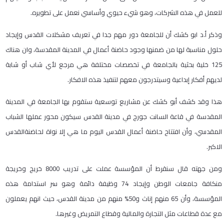
للعمل في هذه الشركات، وهو شيء حيوي وأساسي نعمل على تطويره.
وذكر أ.د ابو كشك أن للجامعة دور مهم جدا في تعريف مشكلات القدس وإيجاد
حلول مناسبة لها من ضمنها وجود حاضنة أعمال في المدينة المقدسة، وان هناك
125 خلية بحثية بالجامعة في تخصصات مختلفة هي مرجع لأي شاب أو شابة
لديهم أفكار إبداعية وسيتدرجون معهم لتنفيذ هذه الافكار.
هذا وقد كشف أبو كشك عن مشاريع توسعية ستقوم بها الجامعة في المدينة
المقدسة في قاعة السانت جورج في مدينة القدس سيكون محور عملها الشباب
المقدسي، وأن افتتاح حاضنة أعمال القدس اليوم ما هي إلا نواة لحاضنةالقدس
الاكبر.
ومن جهته قال سنقرط أن المؤسسة عملت على تدريب 8000 خريج وخريجة
منكافة جامعات الوطن وإيجاد 74 وظيفة دائمة وهو سر استدامة هذه
المؤسسة، وأن 65 منهم إناث و50% منهم من مدينة القدس، حيث انهم يعملون
مع عدة قطاعات مثل التجارة والمالية وقطاع التمريض وغيرها.