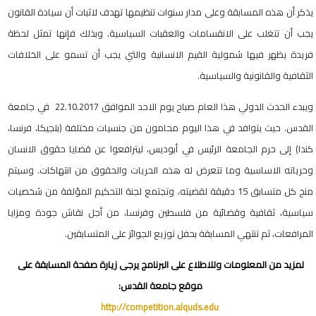
يذكر أن هذه المسابقة وعلى مدار سنوات تنظيمها تهدف لاثبات أن سيادة القانون
يجب أن تتغلب على الانقسامات والعقبات السياسية. وبذلك فإنها تمثل لحظة
فريدة يظهر فيها شمولية القيم الانسانية والتي يجب أن تسمو على الخلافات
الثقافية والقانونية والسياسية.
ويبدء الحدث الدولي هذا العام صباح يوم الاحد الموافق 22.10.2017 في جامعة
القدس. حيث يتوافد في هذا اليوم محامون من جنسيات مختلفة (بلجيكا، فرنسا،
كندا) إلى حرم الجامعة الرئيس في أبوديس، ليترافعوا عن قضايا حقوق الانسان
وحرياته الاساسية وما تتعرض له هذه الحريات والحقوق من انتهاكات. وسيتم
منح كل متسابق 15 دقيقة لقضيته، وتجتمع لجنة التحكيم المؤلفة من شخصيات
سياسية، ثقافية وقضائية من فلسطين وفرنسا، من أجل نقاش جودة ومزايا
المرافعات، ثم تنتهي المسابقة بحفل توزيع الجوائز على المتسابقين.
لمزيد من المعلومات وللاطلاع على البرنامج يرجى زيارة صفحة المسابقة على
موقع جامعة القدس:
http://competition.alquds.edu