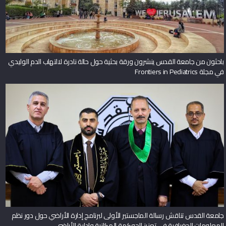
باحثون من جامعة القدس ينشرون ورقة بحثية حول حالة نادرة لالتهاب الدم الوليدي
في مجلة Frontiers in Pediatrics
جامعة القدس تناقش رسالة الماجستير الأولى لبرنامج إدارة الأراضي حول دور نظم
المعلومات الجغرافية في تعزيز الحوكمة المكانية وإدارة الأراضي