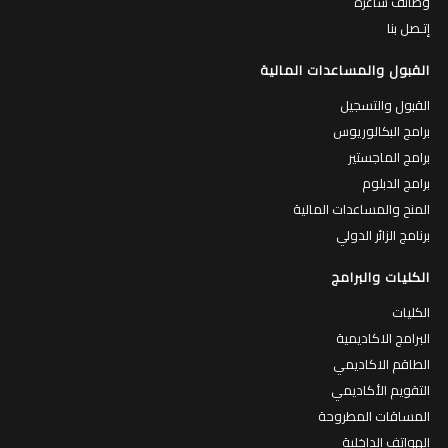
وظائف شاغرة
إتـصل بنا
القبول والمساعدات المالية
القبول والتسجيل
برامج البكالوريوس
برامج الماجستير
برامج الدبلوم
المنح والمساعدات المالية
برنامج الزائر الدولي
الكليات والبرامج
الكليات
البرامج الاكاديمية
الطاقم الاكاديمي
التقويم الأكاديمي
المساقات المطروحة
الهواتف الداخلية