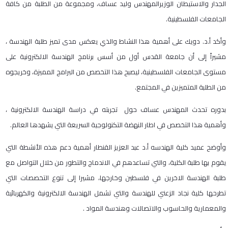
الجدار والاستيطان الوزيرالمهندس وليد عساف، ومجموعة من الطلبة من كافة
الجامعات الفلسطينية.
وأكد أ.د. دويك على أهمية هذا النشاط والذي يعكس مدى تميز طلبة الهندسة ،
مشيراً إلى أن جامعة القدس أول من أسس برنامج الهندسة الالكترونية على
مستوى الجامعات الفلسطينية، ليصبح هذا التخصص من البرامج المميزة، وخريجوه
من الطلبة المتميزين في المجتمع.
بدوره تحدث المهندس عساف حول تجربته في دراسة الهندسة الالكترونية ،
وأهمية هذا التخصص في اطار النهضة التكنولوجية السريعة التي يشهدها العالم.
وأوضح عميد كلية الهندسه أ.د عبد العزيز القنطار أهمية دعم هذه الأنشطة التي
يقوم بها طلبة الكلية، والتي تساعدهم في الاندماج والتطور من خلال التواصل مع
طلبة الهندسة الاخرين في فلسطين وخارجها، مشيرا إلى تنوع التخصصات التي
تطرحها كلية نجاد الزعني للهندسة والتي تشمل الهندسة الالكترونية والكهربائية
والمعمارية والحاسوب والاتصالات وهندسة المواد .