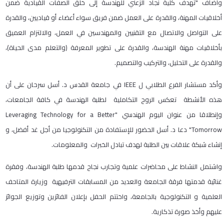
وأضاف "تهدف كلية نجاد الزعني للهندسة إلى خلق الصفات القيادية ضمن
أخلاقيات المهنة، والقدرة على العمل ضمن فريق سواء أعضاء أو قياديين، والقدرة
على التواصل والاتصال مع التقنيين والمهندسين في العمل، والالتزام العميق
بأخلاقيات مهنة الهندسة، والقدرة على تطوير المعرفة (والتعلم مدى الحياة)،
والقدرة على التحليل، والتركيب والتصميم.
وأكد مستشار الفرع الطلابي ل IEEE في جامعة القدس د. أسل سرحان على أن
هذه الأنشطة تعكس الروح التكاملية لطلبة الهندسة في كافة الجامعات،
وإنطلاقا من عنوان اليوم الهندسي "Leveraging Technology for a Better
Tomorrow" دعا د. أسل الحضور للإستفادة من التكنولوجيا من أجل غد أفضل، و
إنشاء شبكة علاقات بين الطلبة لهدف تبادل الخبرات والمعلومات.
واشتمل النشاط على محاضرات علمية وتجارب نجاح قدمها طلبة الهندسة، وفقرة
غنائية قدمتها فرقة الجامعة والعديد من المسابقات الترفيهية وزيارة المتاحف
العلمية و التكنولوجية بالجامعة، واختتم الحفل بإعلان الفائزين وتوزيع الجوائز
عليهم وأخذ صورة تذكارية.