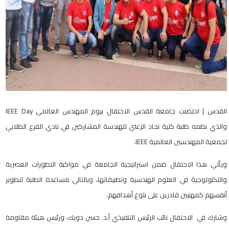
القدس | احتضنت جامعة القدس الاحتفال بيوم المهندس العالمي IEEE Day
والذي نظمه طلبة كلية نجاد الزعني للهندسة المشاركين في نادي الفرع الطلابي
لجمعية المهندسين العالمية IEEE.
ويأتي هذا الاحتفال ضمن استراتيجية الجامعة في مواكبة التطورات العصرية
والتكنولوجية في العلوم الهندسية وتطبيقاتها، وبالتالي مساعدة الطلبة لتطوير
أنفسهم كمهنيين قادرين على بلوغ أهدافهم.
وشارك في الاحتفال نائب الرئيس التنفيذي أ.د. حسن دويك، ورئيس هيئة مقاومة