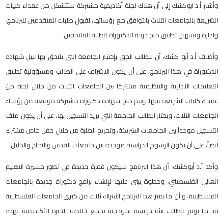
وأشار أ.د ابوكشك إلى أن هناك لجنة أكاديمية مشتركة ستتشكل من عمداء كليات
الشريعة بالجامعات الثلاث بالتوافق مع رؤسائها، لقبول طلبات المتقدمين للبرنامج،
وادارة وتسهيل تطبيق منح درجة الدكتوراة للطلبة الملتحقين.
وأضاف أ.د أبو كشك، أن للطالب الحق بإختيار الجامعة التي يلتحق بها لنيل شهادة
الدكتوراة في هذا البرنامج، على أن يكون الاشراف على الطالب ومسؤولية تطبيق
التعليمات الادارية والتنظيمية مشتركا بين الجامعات الثلاث من خلال لجنة من
عمداء كليات الشريعة فيها، ويتم منح شهادة دكتوراة مشتركة موقعة من رؤساء
الجامعات الثلاث، ويختار الطالب الجامعة التي يريد التسجيل بها، على أن يكون ملف
التسجيل موحداً بين الجامعات الشريكة، وتخريج الطلبة من خلال حفل خاص مشترك
ايضاً، على أن تكون الرسوم الدراسية موحدة بين جامعات القدس والنجاح والخليل.
وأكد أ.د أبوكشك، أن هذا البرنامج سيكون قفزة جديدة في تطور مسيرة التعليم
العالي الفلسطيني، وخطوة يبنى عليها لإنشاء برامج دكتوراة جديدة بالجامعات
الفلسطينية، و أن ما يميز هذا البرنامج اشتراك ثلاث من كبرى الجامعات الفلسطينية
به، ما يوفر للطالب بيئة دراسية نموذجية تجمع خلاصة الخبرة الأكاديمية لهذه