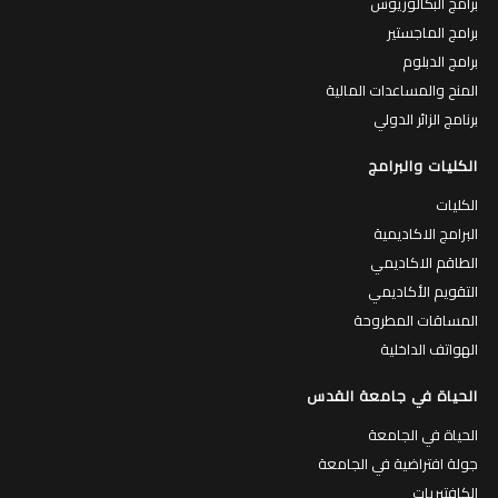
برامج البكالوريوس
برامج الماجستير
برامج الدبلوم
المنح والمساعدات المالية
برنامج الزائر الدولي
الكليات والبرامج
الكليات
البرامج الاكاديمية
الطاقم الاكاديمي
التقويم الأكاديمي
المساقات المطروحة
الهواتف الداخلية
الحياة في جامعة القدس
الحياة في الجامعة
جولة افتراضية في الجامعة
الكافتيريات