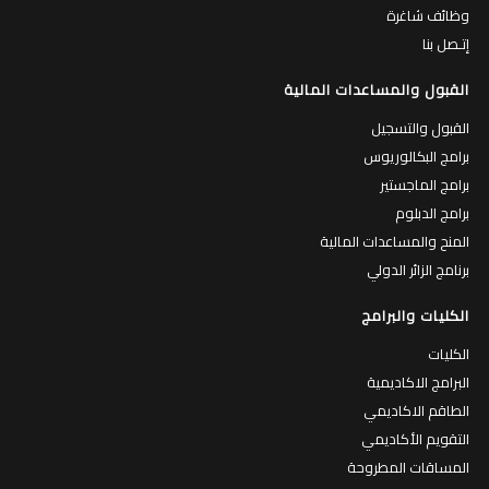
وظائف شاغرة
إتـصل بنا
القبول والمساعدات المالية
القبول والتسجيل
برامج البكالوريوس
برامج الماجستير
برامج الدبلوم
المنح والمساعدات المالية
برنامج الزائر الدولي
الكليات والبرامج
الكليات
البرامج الاكاديمية
الطاقم الاكاديمي
التقويم الأكاديمي
المساقات المطروحة