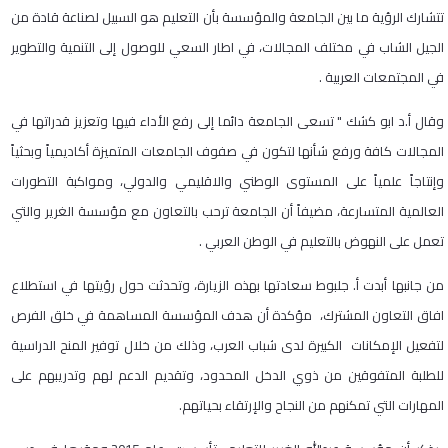
تتشارك الرؤية ما بين الجامعة والمؤسسة بأن التعليم هو السبيل لصناعة قادة من
الجيل الشاب في مختلف المجالات، في اطار السعي للوصول إلى التنمية والتطوير
في المجتمعات العربية .
وقال أ.د ابو كشك " تسعى الجامعة دائما إلى رفع الأداء فيها وتعزيز قدراتها في
المجالات كافة ورفع شأنها لتكون في صفوف الجامعات المتميزة أكاديمياً وبحثياً
وإنتاجاً علمياً على المستوى الوطني والاقليمي والدولي، ومواكبة التطورات
العالمية المتسارعة، مضيفاً أن الجامعة ترحب بالتعاون مع مؤسسة الغرير والتي
تعمل على النهوض بالتعليم في الوطن العربي .
من جانبها أبدت أ. جلبوط سعادتها بهذه الزيارة، وتحدثت حول رؤيتها في استطلاع
افاق التعاون المشترك، مؤكدة أن هدف المؤسسة المساهمة في خلق الفرص
لتفعيل الإمكانات الكبيرة لدى شباب العرب، وذلك من خلال توفير المنح الدراسية
للطلبة المتفوقين من ذوي الدخل المحدود، وتقديم الدعم لهم وتدريبهم على
المهارات التي تمكنهم من النجاح والإرتقاء بحياتهم.