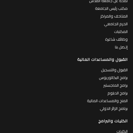
لمحة عن جامعة القدس
مكتب رئيس الجامعة
المتاحف والمراكز
الحرم الجامعي
المكتبات
وظائف شاغرة
إتـصل بنا
القبول والمساعدات المالية
القبول والتسجيل
برامج البكالوريوس
برامج الماجستير
برامج الدبلوم
المنح والمساعدات المالية
برنامج الزائر الدولي
الكليات والبرامج
الكليات