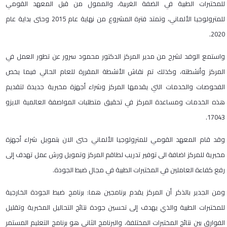
للمختبرات الطبية في الضفة الغربية، والممول من قبل المعهد القومي
للمترولوجيا الألماني، وتمتد فترة المشروع من نهاية عام 2015 وحتى بداية عام
2020.
واستمع الوفد لشرح من مدير المركز الدكتور محمود سرور عن تطور العمل في
المركز وأنشطته، وكذلك تم نقاش الأنشطة المقررة للعام الحالي فيما يخص
الفحوصات والخدمات التي يقدمها المركز وشراء أجهزة مخبرية جديدة لتقديم
هذه الخدمات ومساعدة المركز في تحقيق متطلبات المواصفة العالمية الايزو
17043.
وقد قام المعهد القومي للمترولوجيا الألماني حتى الان بتمويل شراء أجهزة
مخبرية للمركز اضافة الى توفير تدريب لطاقم المركز وتمويل ورش عمل تهدف إلى
رفع كفاءة العاملين في المختبرات الطبية في مجال ضبط الجودة.
ومن الجدير بالذكر أن المركز يقدم برنامجين هما: برنامج ضبط الجودة الخارجية
للمختبرات الطبية والذي يهدف إلى تحسين جودة نتائج التحاليل المخبرية وتقليل
الفوارق بين نتائج المختبرات المختلفة، والبرنامج الثاني هو برنامج التعليم المستمر